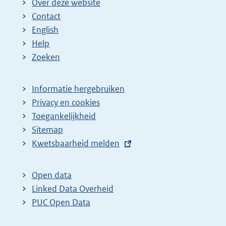
Over deze website
Contact
English
Help
Zoeken
Informatie hergebruiken
Privacy en cookies
Toegankelijkheid
Sitemap
E
Kwetsbaarheid melden
x
t
Open data
e
Linked Data Overheid
r
PUC Open Data
n
e