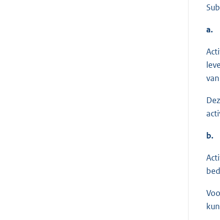
Sub
a.
Act
lev
van
Dez
act
b.
Act
bed
Voo
kun