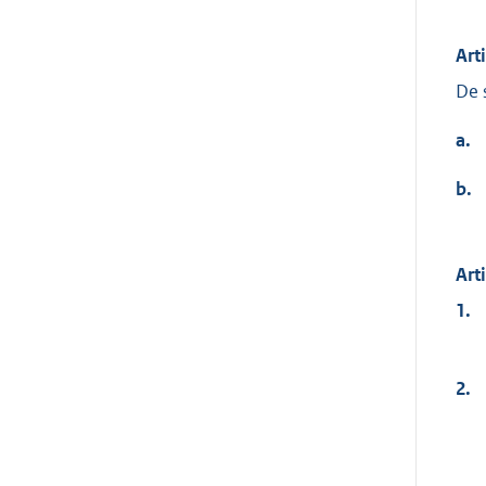
Art
De 
a.
b.
Art
1.
2.