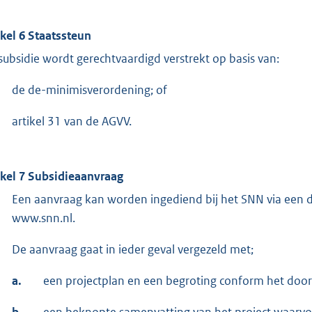
ikel 6 Staatssteun
subsidie wordt gerechtvaardigd verstrekt op basis van:
de de-minimisverordening; of
artikel 31 van de AGVV.
ikel 7 Subsidieaanvraag
Een aanvraag kan worden ingediend bij het SNN via een d
www.snn.nl.
De aanvraag gaat in ieder geval vergezeld met;
a.
een projectplan en een begroting conform het door
b.
een beknopte samenvatting van het project waarvo