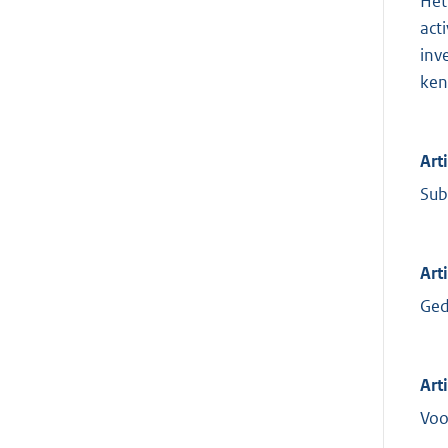
Het
act
inv
ken
Art
Sub
Art
Ged
Art
Voo