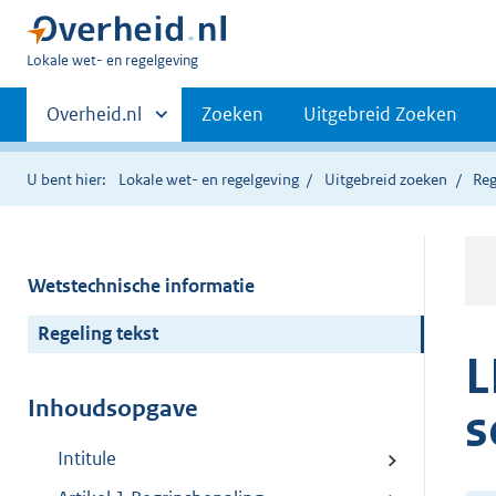
U
Lokale wet- en regelgeving
bent
Primaire
hier:
Andere
Overheid.nl
Zoeken
Uitgebreid Zoeken
sites
navigatie
binnen
U bent hier:
Lokale wet- en regelgeving
Uitgebreid zoeken
Reg
Wetstechnische informatie
Regeling tekst
L
Inhoudsopgave
s
Intitule