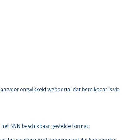
aarvoor ontwikkeld webportal dat bereikbaar is via
 het SNN beschikbaar gestelde format;
or de subsidie wordt aangevraagd die kan worden