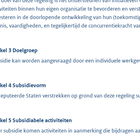
 doel van deze regeling is het ondersteunen van initiatiev
iviteiten binnen hun eigen organisatie te bevorderen en vers
esteren in de doorlopende ontwikkeling van hun (toekomsti
nis, vaardigheden, en tegelijkertijd de concurrentiekracht va
ikel 3 Doelgroep
sidie kan worden aangevraagd door een individuele werkgev
ikel 4 Subsidievorm
eputeerde Staten verstrekken op grond van deze regeling su
ikel 5 Subsidiabele activiteiten
r subsidie komen activiteiten in aanmerking die bijdragen aa