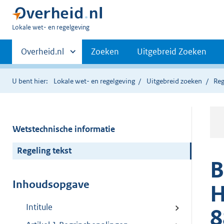
U
Lokale wet- en regelgeving
bent
Primaire
hier:
Andere
Overheid.nl
Zoeken
Uitgebreid Zoeken
sites
navigatie
binnen
U bent hier:
Lokale wet- en regelgeving
Uitgebreid zoeken
Reg
Wetstechnische informatie
Regeling tekst
B
Inhoudsopgave
H
Intitule
8