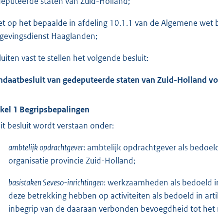
eputeerde staten van Zuid-Holland;
et op het bepaalde in afdeling 10.1.1 van de Algemene wet
evingsdienst Haaglanden;
luiten vast te stellen het volgende besluit:
daatbesluit van gedeputeerde staten van Zuid-Holland v
ikel 1 Begripsbepalingen
dit besluit wordt verstaan onder:
ambtelijk opdrachtgever
: ambtelijk opdrachtgever als bedoeld 
organisatie provincie Zuid-Holland;
basistaken Seveso-inrichtingen
: werkzaamheden als bedoeld in 
deze betrekking hebben op activiteiten als bedoeld in ar
inbegrip van de daaraan verbonden bevoegdheid tot het 