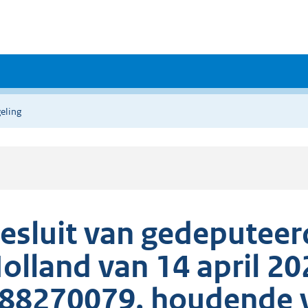
eling
esluit van gedeputeer
olland van 14 april 2
88270079, houdende va