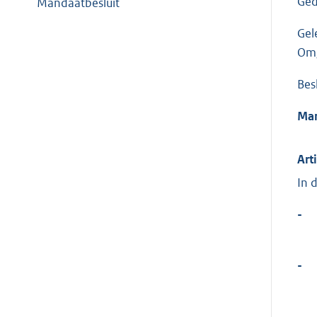
Ged
Mandaatbesluit
Gel
Omg
Bes
Man
Art
In 
-
-