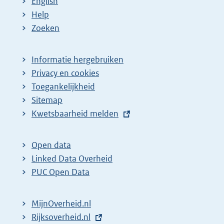
English
Help
Zoeken
Informatie hergebruiken
Privacy en cookies
Toegankelijkheid
Sitemap
E
Kwetsbaarheid melden
x
t
Open data
e
Linked Data Overheid
r
PUC Open Data
n
e
MijnOverheid.nl
l
E
Rijksoverheid.nl
i