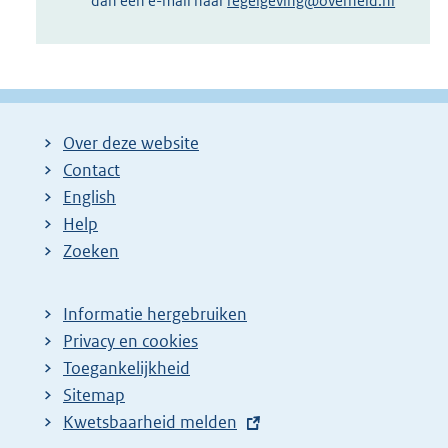
dan een e-mail naar
regelgeving@overheid.nl
Over deze website
Contact
English
Help
Zoeken
Informatie hergebruiken
Privacy en cookies
Toegankelijkheid
Sitemap
E
Kwetsbaarheid melden