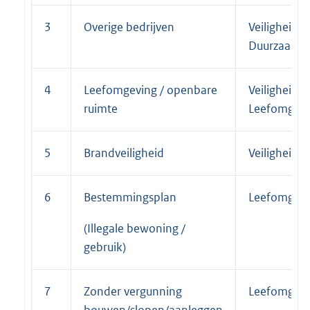
3
Overige bedrijven
Veiligheid –
Duurzaamh
4
Leefomgeving / openbare
Veiligheid –
ruimte
Leefomgevi
5
Brandveiligheid
Veiligheid
6
Bestemmingsplan
Leefomgevi
(Illegale bewoning /
gebruik)
7
Zonder vergunning
Leefomgevi