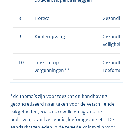
bouwen/slopen/aanleggen
8
Horeca
Gezondhei
9
Kinderopvang
Gezondheid
Veiligheid
10
Toezicht op
Gezondheid
vergunningen**
Leefomgevi
*de thema’s zijn voor toezicht en handhaving
geconcretiseerd naar taken voor de verschillende
vakgebieden, zoals risicovolle en agrarische
bedrijven, brandveiligheid, leefomgeving etc.. De
aandachtsgebieden in de tweede kolom zijn voor