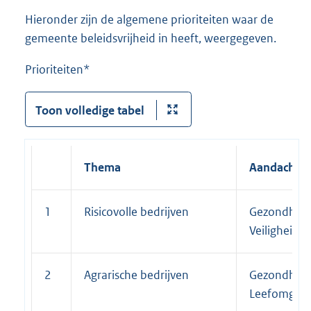
Hieronder zijn de algemene prioriteiten waar de
gemeente beleidsvrijheid in heeft, weergegeven.
Prioriteiten*
Toon volledige tabel
Thema
Aandachtsg
1
Risicovolle bedrijven
Gezondheid
Veiligheid
2
Agrarische bedrijven
Gezondheid
Leefomgevi