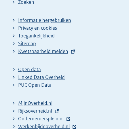
Zoeken
Informatie hergebruiken
Privacy en cookies
Toegankelijkheid
Sitemap
E
Kwetsbaarheid melden
x
t
Open data
e
Linked Data Overheid
r
PUC Open Data
n
e
MijnOverheid.nl
l
E
Rijksoverheid.nl
i
x
E
Ondernemersplein.nl
n
t
x
E
Werkenbijdeoverheid.nl
k