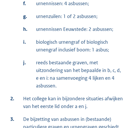
f.
urnennissen: 4 asbussen;
g.
urnenzuilen: 1 of 2 asbussen;
h.
urnennissen Eeuwstede: 2 asbussen;
i.
biologisch urnengraf of biologisch
urnengraf inclusief boom: 1 asbus;
j.
reeds bestaande graven, met
uitzondering van het bepaalde in b, c, d,
e en i: na samenvoeging 4 lijken en 4
asbussen.
2.
Het college kan in bijzondere situaties afwijken
van het eerste lid onder a en j.
3.
De bijzetting van asbussen in (bestaande)
particuliere graven en urnengraven geschiedt