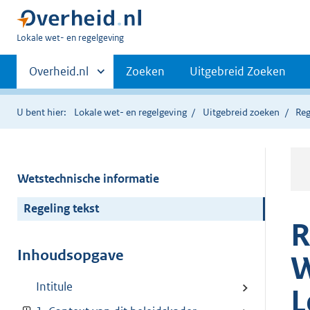
U
Lokale wet- en regelgeving
bent
Primaire
hier:
Andere
Overheid.nl
Zoeken
Uitgebreid Zoeken
sites
navigatie
binnen
U bent hier:
Lokale wet- en regelgeving
Uitgebreid zoeken
Reg
Wetstechnische informatie
Regeling tekst
R
Inhoudsopgave
W
Intitule
L