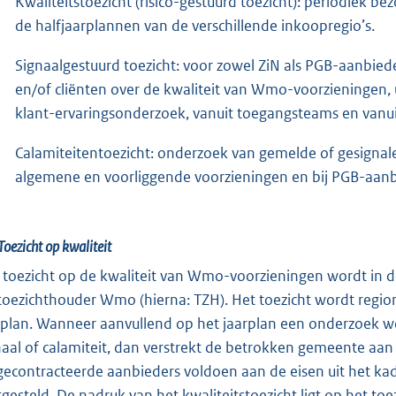
Kwaliteitstoezicht (risico-gestuurd toezicht): periodie
de halfjaarplannen van de verschillende inkoopregio’s.
Signaalgestuurd toezicht: voor zowel ZiN als PGB-aanbie
en/of cliënten over de kwaliteit van Wmo-voorzieningen, 
klant-ervaringsonderzoek, vanuit toegangsteams en vanui
Calamiteitentoezicht: onderzoek van gemelde of gesignal
algemene en voorliggende voorzieningen en bij PGB-aanb
Toezicht op kwaliteit
 toezicht op de kwaliteit van Wmo-voorzieningen wordt in 
 toezichthouder Wmo (hierna: TZH). Het toezicht wordt regio
rplan. Wanneer aanvullend op het jaarplan een onderzoek wo
naal of calamiteit, dan verstrekt de betrokken gemeente aa
gecontracteerde aanbieders voldoen aan de eisen uit het kad
tgesteld. De nadruk van het kwaliteitstoezicht ligt op het to