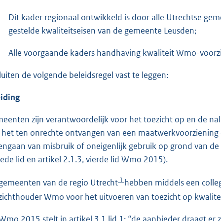
Dit kader regionaal ontwikkeld is door alle Utrechtse g
gestelde kwaliteitseisen van de gemeente Leusden;
Alle voorgaande kaders handhaving kwaliteit Wmo-voorz
luiten de volgende beleidsregel vast te leggen:
eiding
eenten zijn verantwoordelijk voor het toezicht op en de nale
 het ten onrechte ontvangen van een maatwerkvoorziening
engaan van misbruik of oneigenlijk gebruik op grond van de
ede lid en artikel 2.1.3, vierde lid Wmo 2015).
1
gemeenten van de regio Utrecht
hebben middels een colle
zichthouder Wmo voor het uitvoeren van toezicht op kwaliteit
Wmo 2015 stelt in artikel 3.1 lid 1: “de aanbieder draagt er 