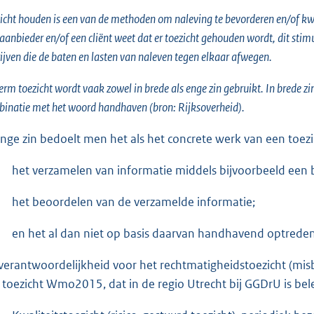
icht houden is een van de methoden om naleving te bevorderen en/of kwali
aanbieder en/of een cliënt weet dat er toezicht gehouden wordt, dit stim
ijven die de baten en lasten van naleven tegen elkaar afwegen.
erm toezicht wordt vaak zowel in brede als enge zin gebruikt. In brede zi
inatie met het woord handhaven (bron: Rijksoverheid).
enge zin bedoelt men het als het concrete werk van een toez
het verzamelen van informatie middels bijvoorbeeld een 
het beoordelen van de verzamelde informatie;
en het al dan niet op basis daarvan handhavend optreden
verantwoordelijkheid voor het rechtmatigheidstoezicht (misbr
 toezicht Wmo2015, dat in de regio Utrecht bij GGDrU is bele