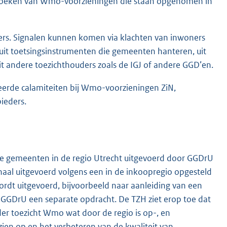
k bezoeken van Wmo-voorzieningen die staan opgenomen in
ders. Signalen kunnen komen via klachten van inwoners
uit toetsingsinstrumenten die gemeenten hanteren, uit
t andere toezichthouders zoals de IGJ of andere GGD’en.
eerde calamiteiten bij Wmo-voorzieningen ZiN,
ieders.
de gemeenten in de regio Utrecht uitgevoerd door GGDrU
naal uitgevoerd volgens een in de inkoopregio opgesteld
rdt uitgevoerd, bijvoorbeeld naar aanleiding van een
n GGDrU een separate opdracht. De TZH ziet erop toe dat
er toezicht Wmo wat door de regio is op-, en
ezien op en het verbeteren van de kwaliteit van