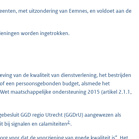
emeenten, met uitzondering van Eemnes, en voldoet aan de
ieningen worden ingetrokken.
ving van de kwaliteit van dienstverlening, het bestrijden
 of een persoonsgebonden budget, alsmede het
 Wet maatschappelijke ondersteuning 2015 (artikel 2.1.1,
gebesluit GGD regio Utrecht (GGDrU) aangewezen als
2
 bij signalen en calamiteiten
.
zorg voor dat de voorziening van goede kwaliteit is”. Het