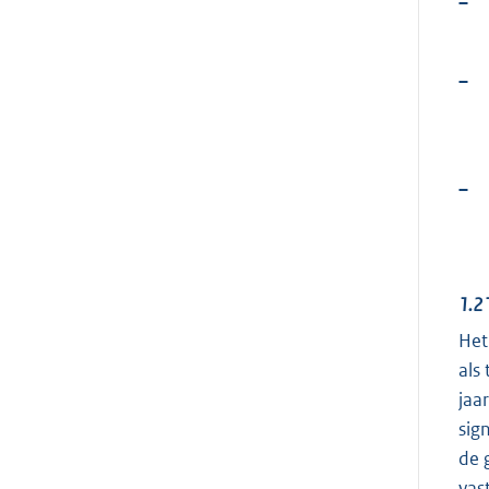
–
–
–
1.2
Het
als
jaa
sig
de 
vas