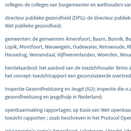
colleges: de colleges van burgemeester en wethouders v
directeur publieke gezondheid (DPG): de directeur publiek
Wet publieke gezondheid;
gemeenten: de gemeenten Amersfoort, Baarn, Bunnik, Bun
Lopik, Montfoort, Nieuwegein, Oudewater, Renswoude, Rhe
Heuvelrug, Veenendaal, Vijfheerenlanden, Woerden, Wouden
herstelaanbod: het aanbod van de toezichthouder Wmo a
het concept-toezichtrapport een geconstateerde overtredi
Inspectie Gezondheidszorg en Jeugd (IGJ): inspectie die o.
gezondheidszorg en jeugdhulp in Nederland;
openbaarmaking rapportages: op basis van Wet openbaar
toezicht rapporten ; zoals beschreven in het Protocol O
inkoopregio’s: regio’s Amersfoort, Lekstroom, Utrecht, Ut