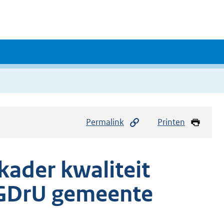
Permalink
Printen
ader kwaliteit
GDrU gemeente