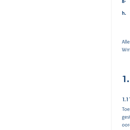
h.
All
Wmo
1
1.1
Toe
ges
oor