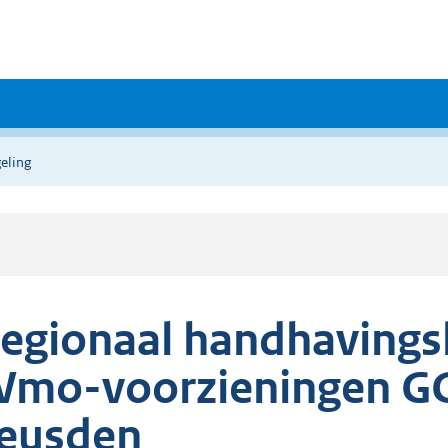
eling
egionaal handhavingsk
mo-voorzieningen G
eusden