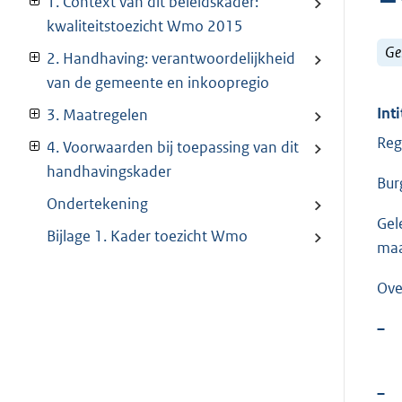
1. Context van dit beleidskader:
kwaliteitstoezicht Wmo 2015
Ge
2. Handhaving: verantwoordelijkheid
van de gemeente en inkoopregio
Inti
3. Maatregelen
Reg
4. Voorwaarden bij toepassing van dit
handhavingskader
Bur
Ondertekening
Gel
Bijlage 1. Kader toezicht Wmo
maa
Ove
–
–