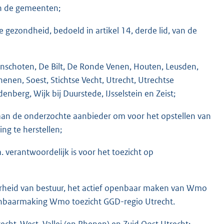
an de gemeenten;
e gezondheid, bedoeld in artikel 14, derde lid, van de
schoten, De Bilt, De Ronde Venen, Houten, Leusden,
nen, Soest, Stichtse Vecht, Utrecht, Utrechtse
berg, Wijk bij Duurstede, IJsselstein en Zeist;
an de onderzochte aanbieder om voor het opstellen van
ng te herstellen;
a. verantwoordelijk is voor het toezicht op
heid van bestuur, het actief openbaar maken van Wmo
penbaarmaking Wmo toezicht GGD-regio Utrecht.
recht-West, Vallei (en Rhenen) en Zuid Oost Utrecht;