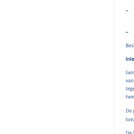
–
–
Bes
Inl
Gem
van
teg
twe
De 
toe
De 