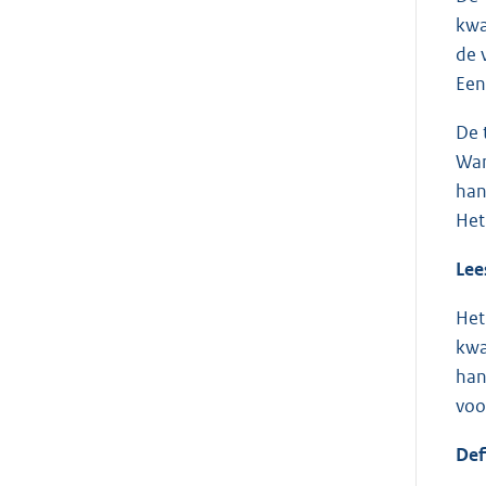
kwa
de 
Een
De 
Wan
han
Het
Lee
Het
kwa
han
voo
Def