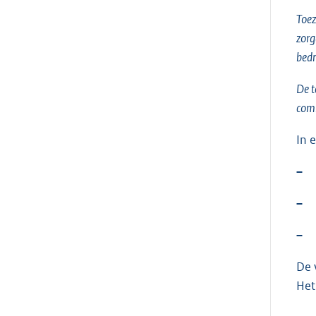
Toez
zorg
bedr
De t
comb
In 
–
–
–
De 
Het