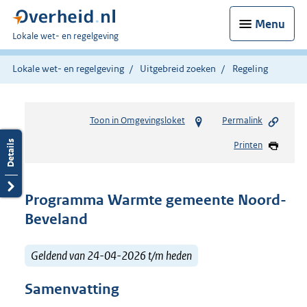
Menu
U
Lokale wet- en regelgeving
bent
hier:
Lokale wet- en regelgeving
Uitgebreid zoeken
Regeling
Toon in Omgevingsloket
Permalink
Printen
Programma Warmte gemeente Noord-
Beveland
Geldend van 24-04-2026 t/m heden
Samenvatting