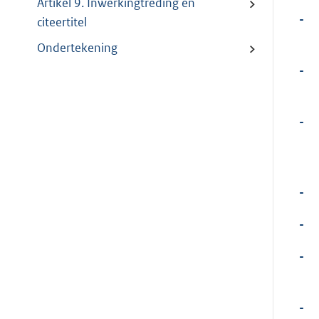
Artikel 9. Inwerkingtreding en
-
citeertitel
Ondertekening
-
-
-
-
-
-