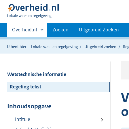
U
Lokale wet- en regelgeving
bent
Primaire
hier:
Andere
Overheid.nl
Zoeken
Uitgebreid Zoeken
sites
navigatie
binnen
U bent hier:
Lokale wet- en regelgeving
Uitgebreid zoeken
Reg
Wetstechnische informatie
Regeling tekst
V
Inhoudsopgave
o
Intitule