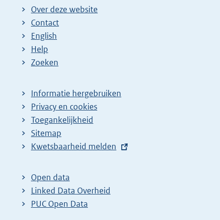
Over deze website
Contact
English
Help
Zoeken
Informatie hergebruiken
Privacy en cookies
Toegankelijkheid
Sitemap
E
Kwetsbaarheid melden
x
t
Open data
e
Linked Data Overheid
r
PUC Open Data
n