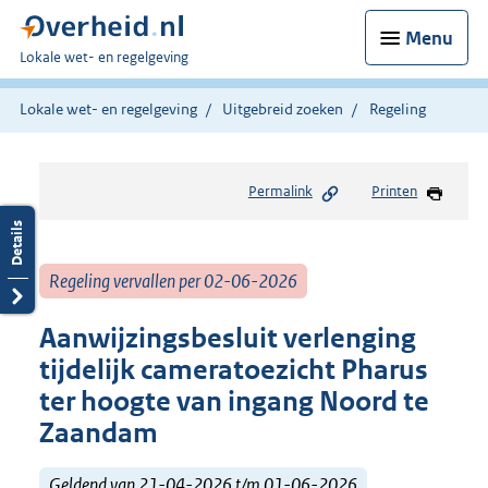
Menu
U
Lokale wet- en regelgeving
bent
hier:
Lokale wet- en regelgeving
Uitgebreid zoeken
Regeling
Permalink
Printen
Regeling vervallen per 02-06-2026
Aanwijzingsbesluit verlenging
tijdelijk cameratoezicht Pharus
ter hoogte van ingang Noord te
Zaandam
Geldend van 21-04-2026 t/m 01-06-2026