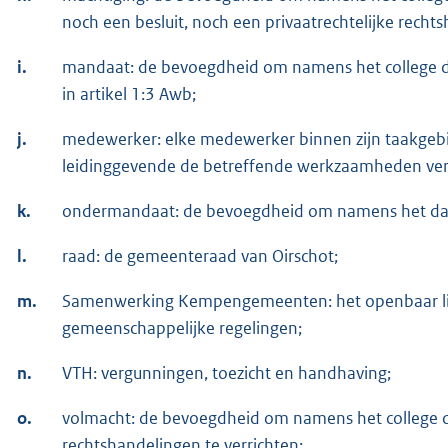
noch een besluit, noch een privaatrechtelijke rechts
i.
mandaat: de bevoegdheid om namens het college d
in artikel 1:3 Awb;
j.
medewerker: elke medewerker binnen zijn taakgebie
leidinggevende de betreffende werkzaamheden verr
k.
ondermandaat: de bevoegdheid om namens het dageli
l.
raad: de gemeenteraad van Oirschot;
m.
Samenwerking Kempengemeenten: het openbaar lichaa
gemeenschappelijke regelingen;
n.
VTH: vergunningen, toezicht en handhaving;
o.
volmacht: de bevoegdheid om namens het college d
rechtshandelingen te verrichten;