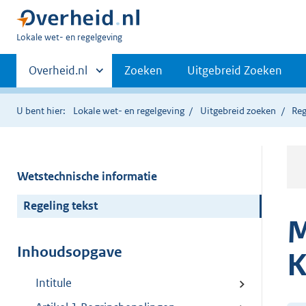
U
Lokale wet- en regelgeving
bent
Primaire
hier:
Andere
Overheid.nl
Zoeken
Uitgebreid Zoeken
sites
navigatie
binnen
U bent hier:
Lokale wet- en regelgeving
Uitgebreid zoeken
Reg
Wetstechnische informatie
Regeling tekst
M
Inhoudsopgave
K
Intitule