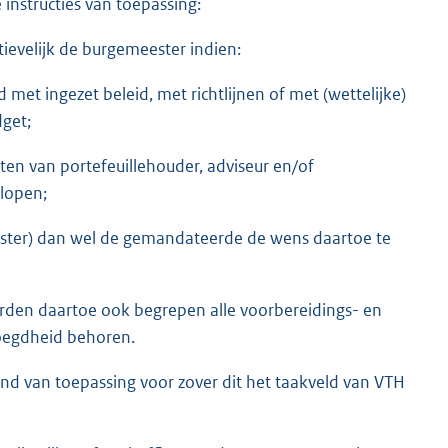
instructies van toepassing:
ievelijk de burgemeester indien:
d met ingezet beleid, met richtlijnen of met (wettelijke)
dget;
en van portefeuillehouder, adviseur en/of
lopen;
ester) dan wel de gemandateerde de wens daartoe te
rden daartoe ook begrepen alle voorbereidings- en
voegdheid behoren.
d van toepassing voor zover dit het taakveld van VTH