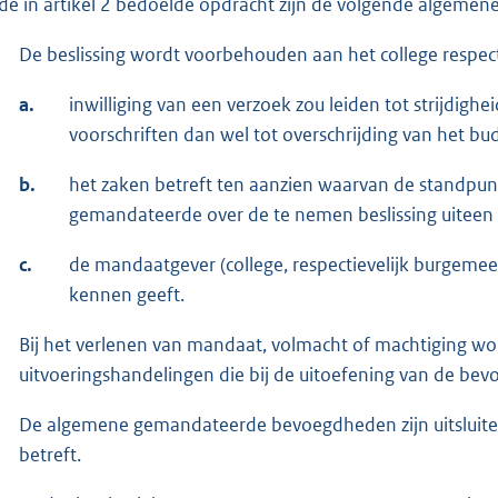
de in artikel 2 bedoelde opdracht zijn de volgende algemene 
De beslissing wordt voorbehouden aan het college respect
a.
inwilliging van een verzoek zou leiden tot strijdighei
voorschriften dan wel tot overschrijding van het bu
b.
het zaken betreft ten aanzien waarvan de standpunt
gemandateerde over de te nemen beslissing uiteen 
c.
de mandaatgever (college, respectievelijk burgeme
kennen geeft.
Bij het verlenen van mandaat, volmacht of machtiging wo
uitvoeringshandelingen die bij de uitoefening van de be
De algemene gemandateerde bevoegdheden zijn uitsluiten
betreft.