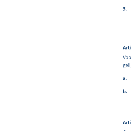
3.
Art
Voo
gel
a.
b.
Art