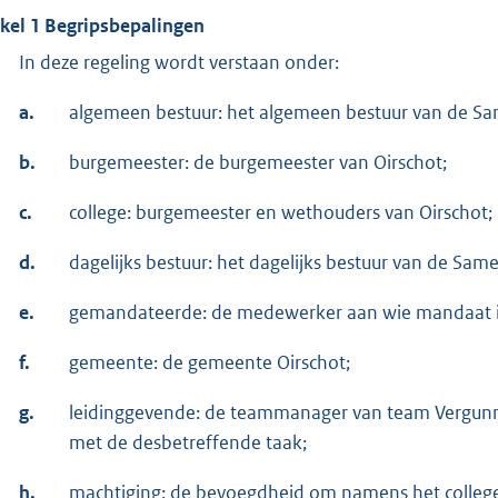
ikel 1 Begripsbepalingen
In deze regeling wordt verstaan onder:
a.
algemeen bestuur: het algemeen bestuur van de
b.
burgemeester: de burgemeester van Oirschot;
c.
college: burgemeester en wethouders van Oirschot;
d.
dagelijks bestuur: het dagelijks bestuur van de 
e.
gemandateerde: de medewerker aan wie mandaat is
f.
gemeente: de gemeente Oirschot;
g.
leidinggevende: de teammanager van team Vergunni
met de desbetreffende taak;
h.
machtiging: de bevoegdheid om namens het college