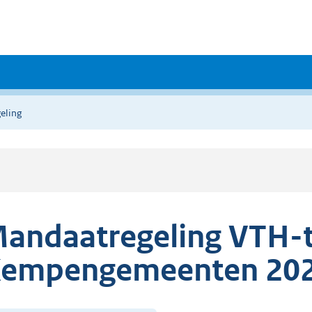
eling
andaatregeling VTH-
empengemeenten 2026