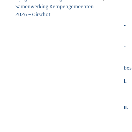
Samenwerking Kempengemeenten
2026 – Oirschot
-
-
bes
I.
II.