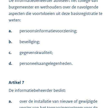
De informatiebeheerder adviseert het college van
burgemeester en wethouders over de navolgende
aspecten die voortvloeien uit deze basisregistratie te
weten:
a.
persoonsinformatievoorziening;
b.
beveiliging;
c.
gegevenskwaliteit;
d.
personeelsaangelegenheden.
Artikel 7
De informatiebeheerder beslist:
a.
over de installatie van nieuwe of gewijzigde
versies van het toepassingssysteem voor de