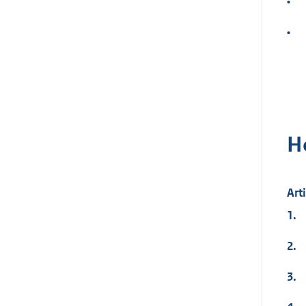
•
•
H
Art
1.
2.
3.