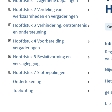
Hoofdstuk 1 Algemene bepalingen
H
Hoofdstuk 2 Verdeling van
werkzaamheden en vergaderingen
Hoofdstuk 3 Verhindering, ontstentenis
Ge
en ondersteuning
Hoofdstuk 4 Voorbereiding
Inti
vergaderingen
Reg
Hoofdstuk 5 Besluitvorming en
wet
verslaglegging
Nij
Hoofdstuk 7 Slotbepalingen
Het
Ondertekening
Toelichting
gel
b e s