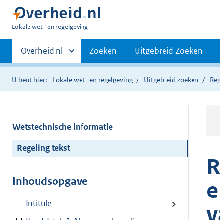
U
Lokale wet- en regelgeving
bent
Primaire
hier:
Andere
Overheid.nl
Zoeken
Uitgebreid Zoeken
sites
navigatie
binnen
U bent hier:
Lokale wet- en regelgeving
Uitgebreid zoeken
Reg
Wetstechnische informatie
Regeling tekst
R
Inhoudsopgave
e
Intitule
v