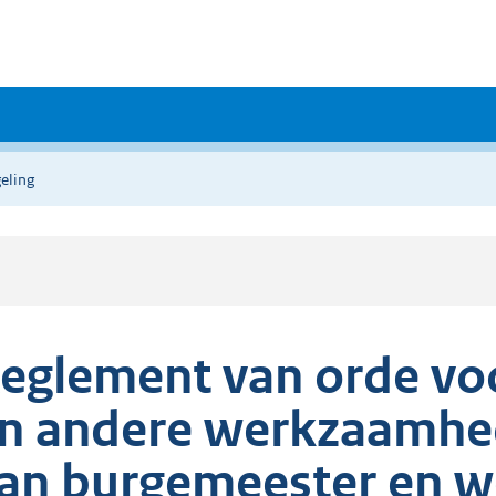
eling
eglement van orde vo
n andere werkzaamhed
an burgemeester en w