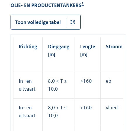
3
OLIE- EN PRODUCTENTANKERS
Toon volledige tabel
Richting
Diepgang
Lengte
Stroomrich
[m]
[m]
In- en
8,0 < T ≤
>160
eb
uitvaart
10,0
In- en
8,0 < T ≤
>160
vloed
uitvaart
10,0