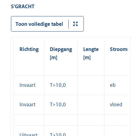
S'GRACHT
Toon volledige tabel
Richting
Diepgang
Lengte
Stroomrich
[m]
[m]
Invaart
T>10,0
eb
Invaart
T>10,0
vloed
Uitvaart
T>10,0