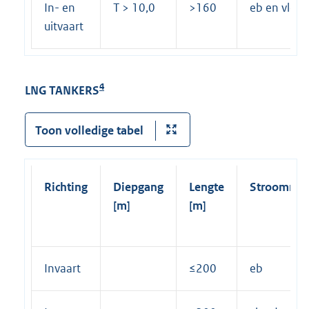
In- en
T > 10,0
>160
eb en vloe
uitvaart
4
LNG TANKERS
Toon volledige tabel
Richting
Diepgang
Lengte
Stroomrich
[m]
[m]
Invaart
≤200
eb