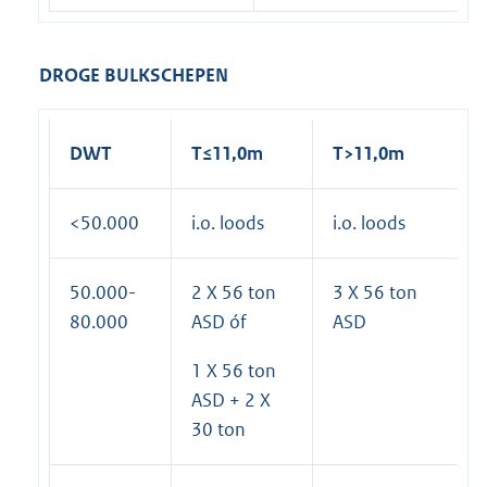
DROGE BULKSCHEPEN
DWT
T≤11,0m
T>11,0m
<50.000
i.o. loods
i.o. loods
50.000-
2 X 56 ton
3 X 56 ton
80.000
ASD óf
ASD
1 X 56 ton
ASD + 2 X
30 ton