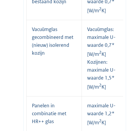
bestaand kozijn
waarde 0,7*
2
[W/m
K]
Vacuümglas
Vacuümglas:
gecombineerd met
maximale U-
(nieuw) isolerend
waarde 0,7*
kozijn
2
[W/m
K]
Kozijnen:
maximale U-
waarde 1,5*
2
[W/m
K]
Panelen in
maximale U-
combinatie met
waarde 1,2*
HR++ glas
2
[W/m
K]