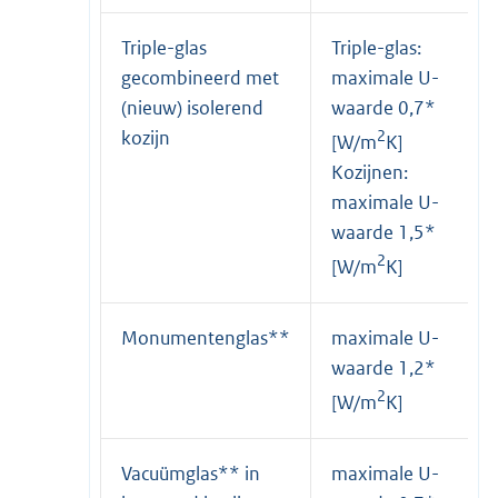
Triple-glas
Triple-glas:
gecombineerd met
maximale U-
(nieuw) isolerend
waarde 0,7*
kozijn
2
[W/m
K]
Kozijnen:
maximale U-
waarde 1,5*
2
[W/m
K]
Monumentenglas**
maximale U-
waarde 1,2*
2
[W/m
K]
Vacuümglas** in
maximale U-