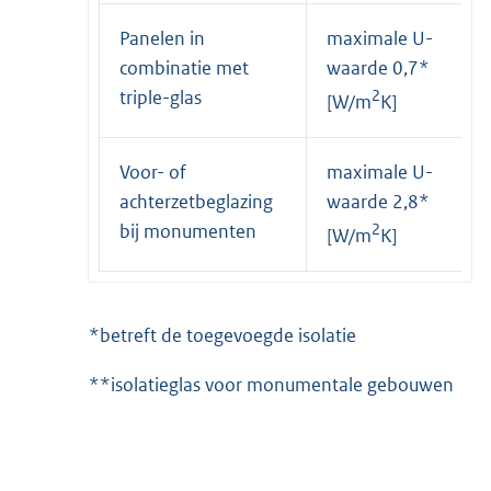
Panelen in
maximale U-
combinatie met
waarde 0,7*
triple-glas
2
[W/m
K]
Voor- of
maximale U-
achterzetbeglazing
waarde 2,8*
bij monumenten
2
[W/m
K]
*betreft de toegevoegde isolatie
**isolatieglas voor monumentale gebouwen