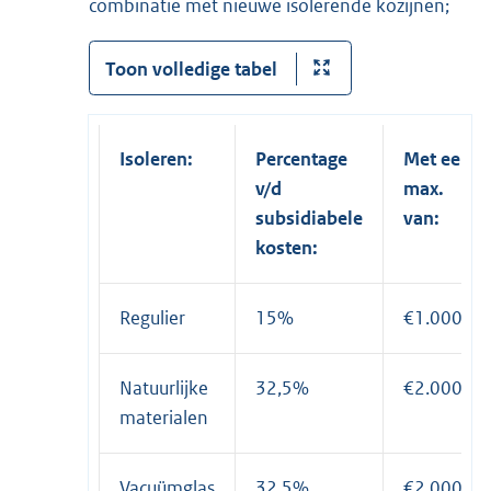
combinatie met nieuwe isolerende kozijnen;
Toon volledige tabel
Isoleren:
Percentage
Met een
v/d
max.
subsidiabele
van:
kosten:
Regulier
15%
€1.000,-
Natuurlijke
32,5%
€2.000,-
materialen
Vacuümglas
32,5%
€2.000,-