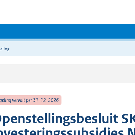
eling
geling vervalt per 31-12-2026
penstellingsbesluit S
nvesteringssubsidies 