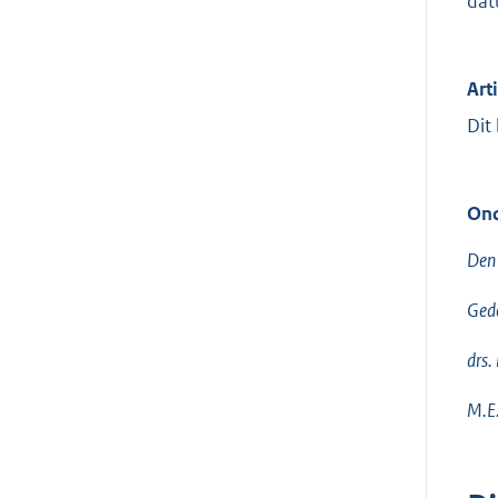
dat
Arti
Dit
Ond
Den 
Gede
drs.
M.E.