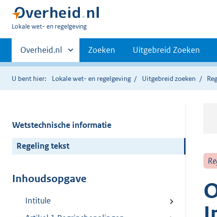
U
Lokale wet- en regelgeving
bent
Primaire
hier:
Andere
Overheid.nl
Zoeken
Uitgebreid Zoeken
sites
navigatie
binnen
U bent hier:
Lokale wet- en regelgeving
Uitgebreid zoeken
Reg
Wetstechnische informatie
Regeling tekst
Re
Inhoudsopgave
O
Intitule
I