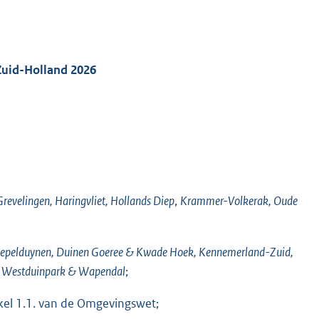
Zuid-Holland 2026
Grevelingen, Haringvliet, Hollands Diep
,
Krammer-Volkerak, Oude
epelduynen, Duinen Goeree & Kwade Hoek, Kennemerland-Zuid,
 en Westduinpark & Wapendal
;
tikel 1.1. van de Omgevingswet;