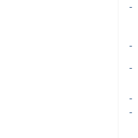
–
–
–
–
–