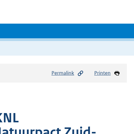
Permalink
Printen
KNL
Natuurpact Zuid-