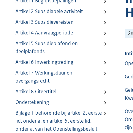
Artikel 1 Begripsbepalingen
H
Artikel 2 Subsidiabele activiteit
Artikel 3 Subsidievereisten
Artikel 4 Aanvraagperiode
Ge
Artikel 5 Subsidieplafond en
deelplafonds
Inti
Artikel 6 Inwerkingtreding
Ope
Artikel 7 Werkingsduur en
Ged
overgangsrecht
Gel
Artikel 8 Citeertitel
Kwa
Ondertekening
Ove
Bijlage 1 behorende bij artikel 2, eerste
Omg
lid, onder a, en artikel 5, eerste lid,
zij
onder a, van het Openstellingsbesluit