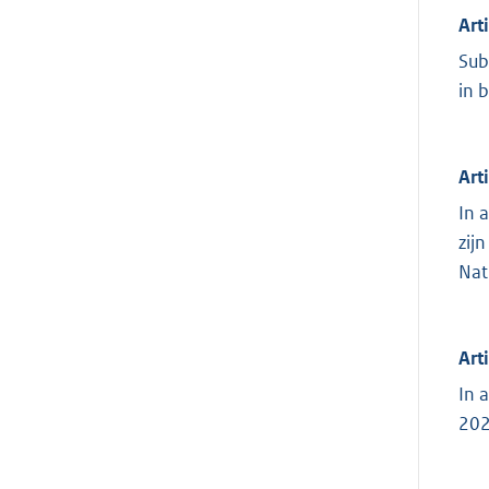
Art
Sub
in b
Art
In 
zij
Nat
Art
In 
202