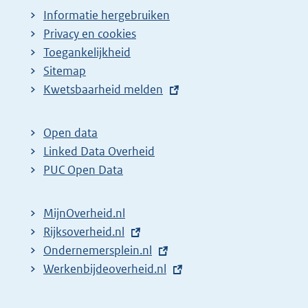
Informatie hergebruiken
Privacy en cookies
Toegankelijkheid
Sitemap
E
Kwetsbaarheid melden
x
t
Open data
e
Linked Data Overheid
r
PUC Open Data
n
e
MijnOverheid.nl
l
E
Rijksoverheid.nl
i
x
E
Ondernemersplein.nl
n
t
x
E
Werkenbijdeoverheid.nl
k
e
t
x
:
r
e
t