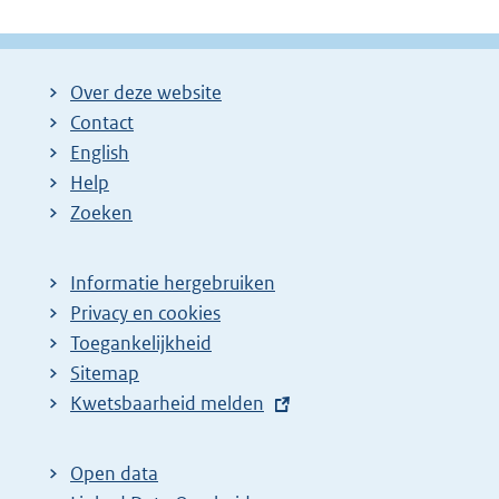
Over deze website
Contact
English
Help
Zoeken
Informatie hergebruiken
Privacy en cookies
Toegankelijkheid
Sitemap
E
Kwetsbaarheid melden
x
t
Open data
e