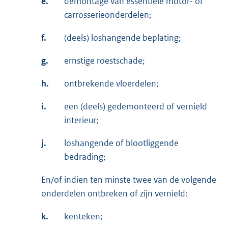
e.
demontage van essentiële motor- of
carrosserieonderdelen;
f.
(deels) loshangende beplating;
g.
ernstige roestschade;
h.
ontbrekende vloerdelen;
i.
een (deels) gedemonteerd of vernield
interieur;
j.
loshangende of blootliggende
bedrading;
En/of indien ten minste twee van de volgende
onderdelen ontbreken of zijn vernield:
k.
kenteken;