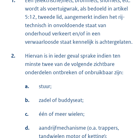
1.
Een (elektrische)fiets, bromfiets, snorfiets, etc.
wordt als voertuigwrak, als bedoeld in artikel
5:12, tweede lid, aangemerkt indien het rij-
technisch in onvoldoende staat van
onderhoud verkeert en/of in een
verwaarloosde staat kennelijk is achtergelaten.
2.
Hiervan is in ieder geval sprake indien ten
minste twee van de volgende zichtbare
onderdelen ontbreken of onbruikbaar zijn:
a.
stuur;
b.
zadel of buddyseat;
c.
één of meer wielen;
d.
aandrijfmechanisme (o.a. trappers,
tandwielen motor of ketting);