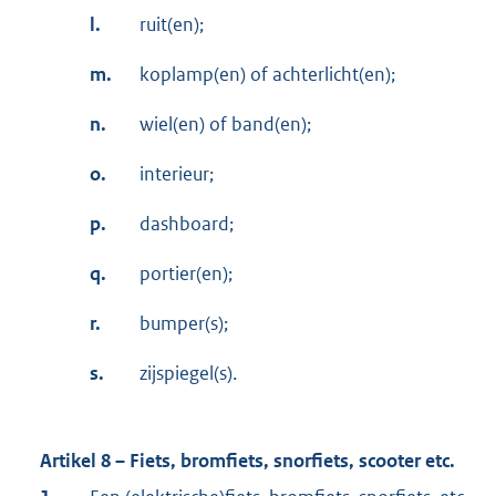
l.
ruit(en);
m.
koplamp(en) of achterlicht(en);
n.
wiel(en) of band(en);
o.
interieur;
p.
dashboard;
q.
portier(en);
r.
bumper(s);
s.
zijspiegel(s).
Artikel 8 – Fiets, bromfiets, snorfiets, scooter etc.