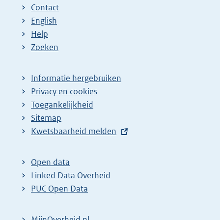
Contact
English
Help
Zoeken
Informatie hergebruiken
Privacy en cookies
Toegankelijkheid
Sitemap
E
Kwetsbaarheid melden
x
t
Open data
e
Linked Data Overheid
r
PUC Open Data
n
e
MijnOverheid.nl