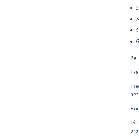
S
M
S
G
Per
Hoo
Hie
het
Hoo
Dit
pro