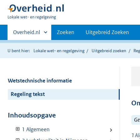
U
Lokale wet- en regelgeving
bent
Primaire
hier:
Andere
Overheid.nl
Zoeken
Uitgebreid Zoeken
sites
navigatie
binnen
U bent hier:
Lokale wet- en regelgeving
Uitgebreid zoeken
Reg
Wetstechnische informatie
Regeling tekst
Om
Inhoudsopgave
Ge
1 Algemeen
1
Al