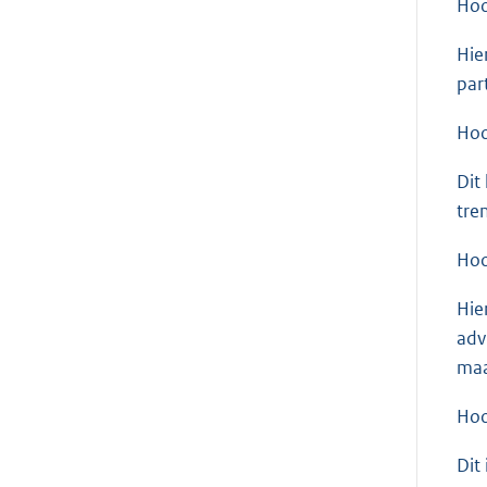
Hoo
Hie
par
Hoo
Dit
tre
Hoo
Hie
adv
maa
Hoo
Dit