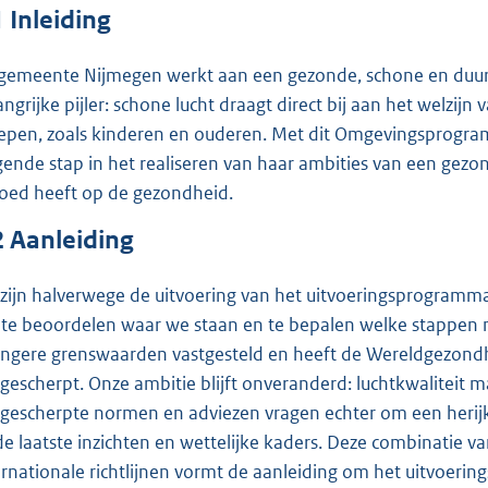
1
Inleiding
gemeente Nijmegen werkt aan een gezonde, schone en duurz
angrijke pijler: schone lucht draagt direct bij aan het welz
epen, zoals kinderen en ouderen. Met dit Omgevingsprogr
gende stap in het realiseren van haar ambities van een gezo
loed heeft op de gezondheid.
2
Aanleiding
zijn halverwege de uitvoering van het uitvoeringsprogramm
te beoordelen waar we staan en te bepalen welke stappen no
engere grenswaarden vastgesteld en heeft de Wereldgezond
gescherpt. Onze ambitie blijft onveranderd: luchtkwaliteit
gescherpte normen en adviezen vragen echter om een herijki
 de laatste inzichten en wettelijke kaders. Deze combinatie 
ernationale richtlijnen vormt de aanleiding om het uitvoer