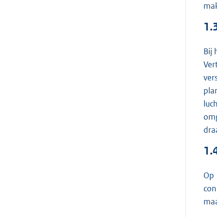
ma
1.
Bij
Ver
ver
pla
luc
omg
dra
1.
Op 
con
maa