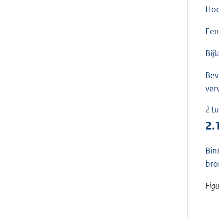
Hoo
Een
Bij
Bev
ver
2
Lu
2.
Bin
bro
Figu