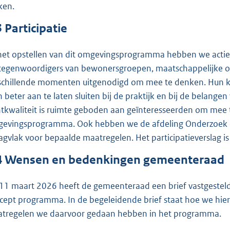
ken.
3
Participatie
 het opstellen van dit omgevingsprogramma hebben we actie
tegenwoordigers van bewonersgroepen, maatschappelijke or
schillende momenten uitgenodigd om mee te denken. Hun ke
n beter aan te laten sluiten bij de praktijk en bij de belan
htkwaliteit is ruimte geboden aan geïnteresseerden om mee t
evingsprogramma. Ook hebben we de afdeling Onderzoek en 
agvlak voor bepaalde maatregelen. Het participatieverslag is 
4
Wensen en bedenkingen gemeenteraad
11 maart 2026 heeft de gemeenteraad een brief vastgestel
cept programma. In de begeleidende brief staat hoe we hi
tregelen we daarvoor gedaan hebben in het programma.