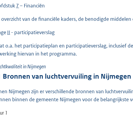
fdstuk
7
– Financiën
 overzicht van de financiële kaders, de benodigde middele
lage
II
- participatieverslag
at o.a. het participatieplan en participatieverslag, inclusief
werking hiervan in het programma.
chtkwaliteit in Nijmegen
1
Bronnen van luchtvervuiling in Nijmegen
nen Nijmegen zijn er verschillende bronnen van luchtvervuilin
nnen binnen de gemeente Nijmegen voor de belangrijkste ve
ur 1