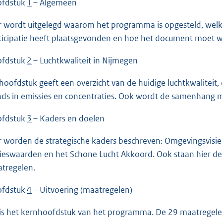
fdstuk
1
– Algemeen
r wordt uitgelegd waarom het programma is opgesteld, welke 
ticipatie heeft plaatsgevonden en hoe het document moet 
fdstuk
2
– Luchtkwaliteit in Nijmegen
 hoofdstuk geeft een overzicht van de huidige luchtkwaliteit,
nds in emissies en concentraties. Ook wordt de samenhang me
fdstuk
3
– Kaders en doelen
r worden de strategische kaders beschreven: Omgevingsvis
ieswaarden en het Schone Lucht Akkoord. Ook staan hier de 
tregelen.
fdstuk
4
– Uitvoering (maatregelen)
 is het kernhoofdstuk van het programma. De 29 maatregelen