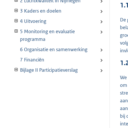
2 Luchtkwaliteit in Nijmegen
1.
3 Kaders en doelen
De 
4 Uitvoering
bel
5 Monitoring en evaluatie
gro
programma
vol
6 Organisatie en samenwerking
inv
7 Financiën
1.
Bijlage II Participatieverslag
We 
om 
str
aan
aan
bij
int