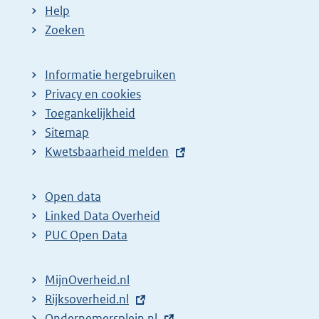
Help
Zoeken
Informatie hergebruiken
Privacy en cookies
Toegankelijkheid
Sitemap
E
Kwetsbaarheid melden
x
t
Open data
e
Linked Data Overheid
r
PUC Open Data
n
e
MijnOverheid.nl
l
E
Rijksoverheid.nl
i
x
E
Ondernemersplein.nl