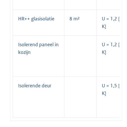
HR++ glasisolatie
8 m²
U = 1,2 [W
K]
Isolerend paneel in
U = 1,2 [W
kozijn
K]
Isolerende deur
U = 1,5 [W
K]