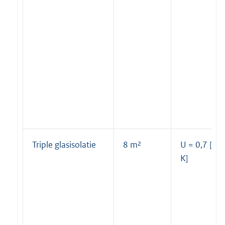
Triple glasisolatie
8 m²
U = 0,7 [W
K]