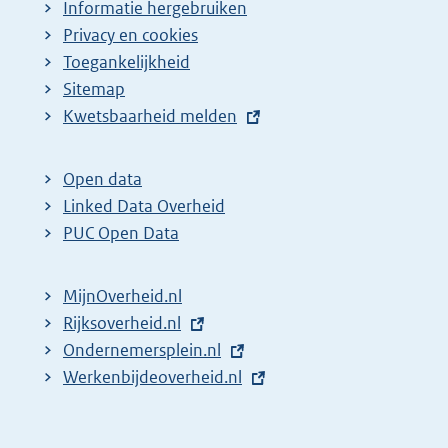
Informatie hergebruiken
Privacy en cookies
Toegankelijkheid
Sitemap
E
Kwetsbaarheid melden
x
t
Open data
e
Linked Data Overheid
r
PUC Open Data
n
e
MijnOverheid.nl
l
E
Rijksoverheid.nl
i
x
E
Ondernemersplein.nl
n
t
x
E
Werkenbijdeoverheid.nl
k
e
t
x
:
r
e
t