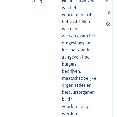
12
College
Het kennisgeven
Afdel
van het
Teaml
voornemen tot
het vaststellen
Coörd
van (een
wijziging van) het
omgevingsplan,
incl. het daarin
aangeven hoe
burgers,
bedrijven,
maatschappelijke
organisaties en
bestuursorganen
bij de
voorbereiding
worden