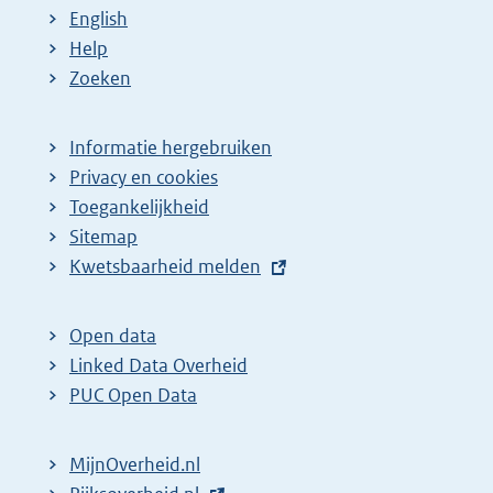
English
Help
Zoeken
Informatie hergebruiken
Privacy en cookies
Toegankelijkheid
Sitemap
E
Kwetsbaarheid melden
x
t
Open data
e
Linked Data Overheid
r
PUC Open Data
n
e
MijnOverheid.nl
l