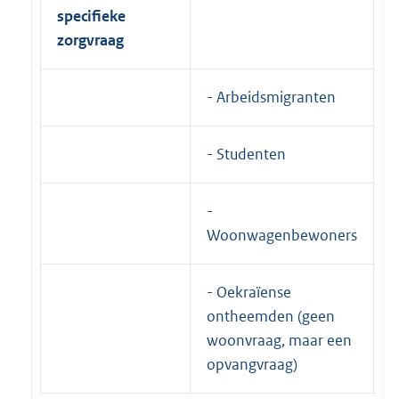
specifieke
i
zorgvraag
w
- Arbeidsmigranten
- Studenten
-
Woonwagenbewoners
- Oekraïense
ontheemden (geen
woonvraag, maar een
opvangvraag)