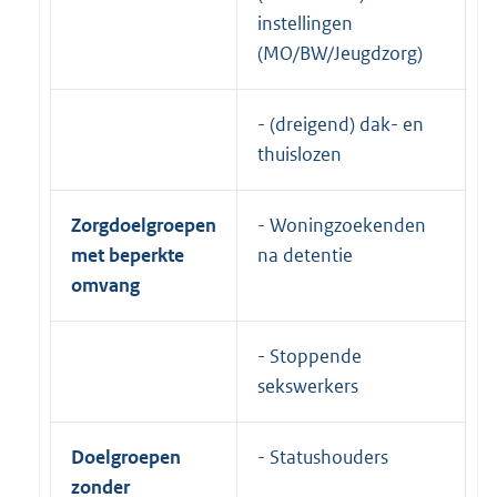
instellingen
(MO/BW/Jeugdzorg)
- (dreigend) dak- en
thuislozen
Zorgdoelgroepen
- Woningzoekenden
K
met beperkte
na detentie
a
omvang
- Stoppende
sekswerkers
Doelgroepen
- Statushouders
N
zonder