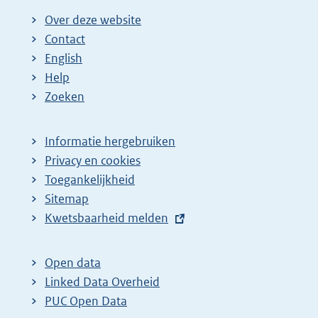
Over deze website
Contact
English
Help
Zoeken
Informatie hergebruiken
Privacy en cookies
Toegankelijkheid
Sitemap
E
Kwetsbaarheid melden
x
t
Open data
e
Linked Data Overheid
r
PUC Open Data
n