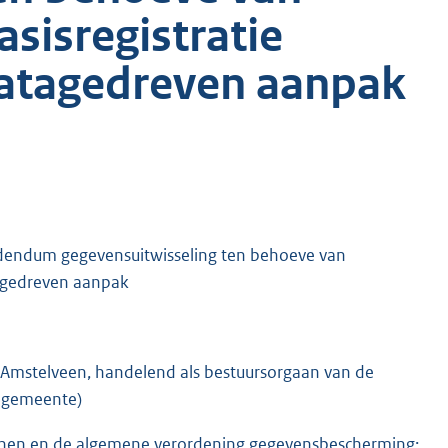
asisregistratie
datagedreven aanpak
addendum gegevensuitwisseling ten behoeve van
tagedreven aanpak
Amstelveen, handelend als bestuursorgaan van de
: gemeente)
ersonen en de algemene verordening gegevensbescherming;