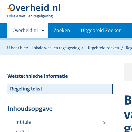
U
Lokale wet- en regelgeving
bent
Primaire
hier:
Andere
Overheid.nl
Zoeken
Uitgebreid Zoeken
sites
navigatie
binnen
U bent hier:
Lokale wet- en regelgeving
Uitgebreid zoeken
Reg
Wetstechnische informatie
Regeling tekst
B
Inhoudsopgave
v
Intitule
g