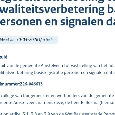
waliteitsverbetering b
ersonen en signalen 
ldend van 30-03-2026 t/m heden
tulé
luit van de gemeente Amstelveen tot vaststelling van het 
liteitsverbetering basisregistratie personen en signalen da
aknummer:
Z26-046613
 college van burgemeester en wethouders van de gemeente 
eente Amstelveen, namens deze, de heer R. Bosma,(hierna
et op artikel 3.1, 3.8 en 3.9 van de Wet Basisregistratie P