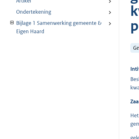
Artikel
k
Ondertekening
p
Bijlage 1 Samenwerking gemeente &
Eigen Haard
Ge
Inti
Bes
kwa
Za
Het
gem
gel