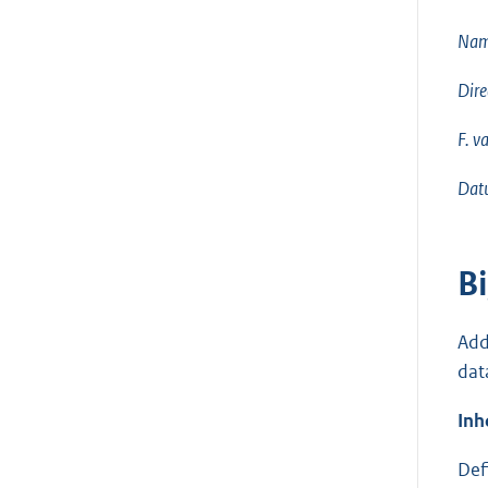
Nam
Dir
F. v
Dat
B
Add
dat
Inh
Defi