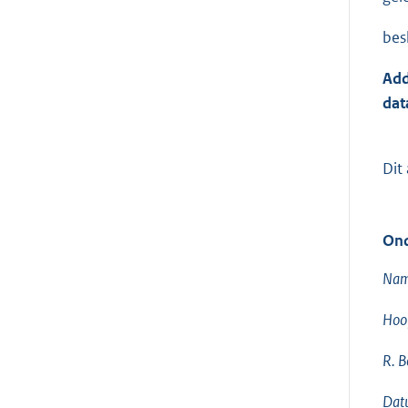
besl
Add
dat
Dit
Ond
Nam
Hoof
R. 
Dat