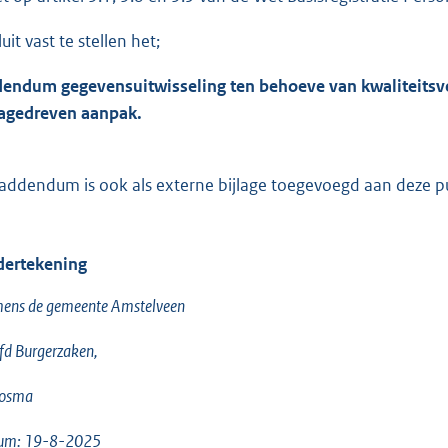
uit vast te stellen het;
endum gegevensuitwisseling ten behoeve van kwaliteitsver
agedreven aanpak.
 addendum is ook als externe bijlage toegevoegd aan deze pu
ertekening
ens de gemeente Amstelveen
d Burgerzaken,
Bosma
um: 19-8-2025