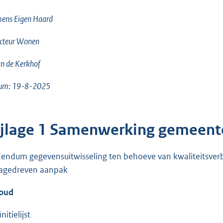
ens Eigen Haard
ecteur Wonen
an de Kerkhof
um: 19-8-2025
ijlage 1 Samenwerking gemeent
endum gegevensuitwisseling ten behoeve van kwaliteitsverbe
agedreven aanpak
oud
nitielijst