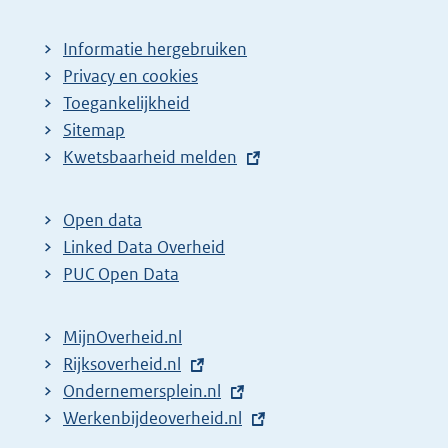
Informatie hergebruiken
Privacy en cookies
Toegankelijkheid
Sitemap
E
Kwetsbaarheid melden
x
t
Open data
e
Linked Data Overheid
r
PUC Open Data
n
e
MijnOverheid.nl
l
E
Rijksoverheid.nl
i
x
E
Ondernemersplein.nl
n
t
x
E
Werkenbijdeoverheid.nl
k
e
t
x