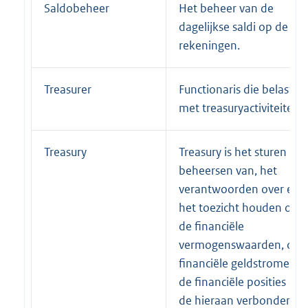
Saldobeheer
Het beheer van de
dagelijkse saldi op de
rekeningen.
Treasurer
Functionaris die belast is
met treasuryactiviteiten.
Treasury
Treasury is het sturen en
beheersen van, het
verantwoorden over en
het toezicht houden op
de financiële
vermogenswaarden, de
financiële geldstromen,
de financiële posities en
de hieraan verbonden