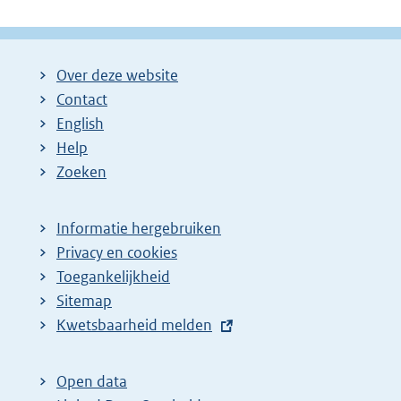
Over deze website
Contact
English
Help
Zoeken
Informatie hergebruiken
Privacy en cookies
Toegankelijkheid
Sitemap
E
Kwetsbaarheid melden
x
t
Open data
e