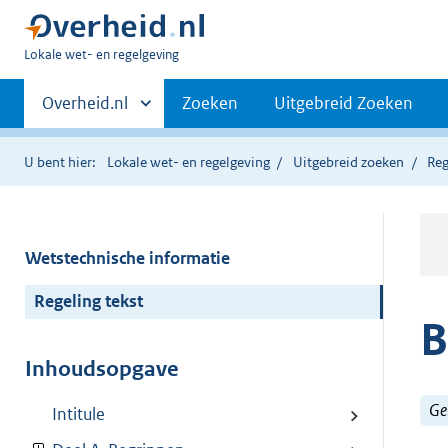
U
Lokale wet- en regelgeving
bent
Primaire
hier:
Andere
Overheid.nl
Zoeken
Uitgebreid Zoeken
sites
navigatie
binnen
U bent hier:
Lokale wet- en regelgeving
Uitgebreid zoeken
Reg
Wetstechnische informatie
Regeling tekst
B
Inhoudsopgave
Ge
Intitule