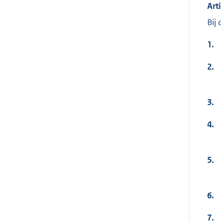
Art
Bij
1.
2.
3.
4.
5.
6.
7.