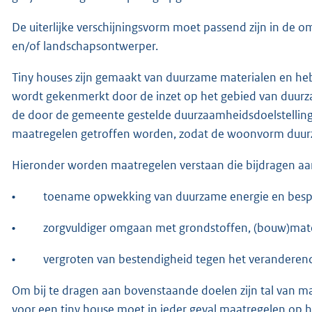
De uiterlijke verschijningsvorm moet passend zijn in de 
en/of landschapsontwerper.
Tiny houses zijn gemaakt van duurzame materialen en h
wordt gekenmerkt door de inzet op het gebied van duurza
de door de gemeente gestelde duurzaamheidsdoelstellinge
maatregelen getroffen worden, zodat de woonvorm duur
Hieronder worden maatregelen verstaan die bijdragen aa
•
toename opwekking van duurzame energie en bespa
•
zorgvuldiger omgaan met grondstoffen, (bouw)mater
•
vergroten van bestendigheid tegen het veranderend
Om bij te dragen aan bovenstaande doelen zijn tal van ma
voor een tiny house moet in ieder geval maatregelen op