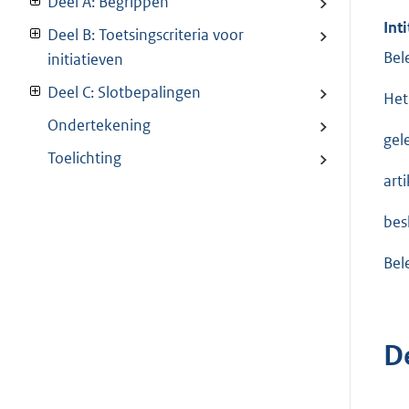
Deel A: Begrippen
Inti
Deel B: Toetsingscriteria voor
Bel
initiatieven
Deel C: Slotbepalingen
Het
Ondertekening
gel
Toelichting
art
besl
Bel
D