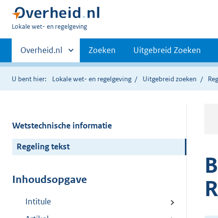
U
Lokale wet- en regelgeving
bent
Primaire
hier:
Andere
Overheid.nl
Zoeken
Uitgebreid Zoeken
sites
navigatie
binnen
U bent hier:
Lokale wet- en regelgeving
Uitgebreid zoeken
Reg
Wetstechnische informatie
Regeling tekst
B
Inhoudsopgave
R
Intitule