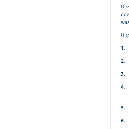
Dez
doe
waa
Uit
1.
2.
3.
4.
5.
6.