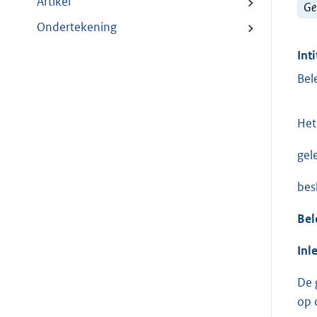
Artikel
Ge
Ondertekening
Inti
Bel
Het
gel
bes
Bel
Inl
De 
op 