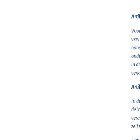
Arti
Voor
verv
hand
onde
in d
verk
Arti
In d
de ‘
vera
zelf