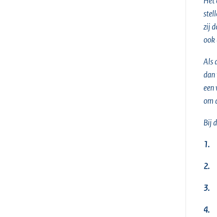
Het 
stel
zij 
ook 
Als 
dan 
een 
om a
Bij 
1.
2.
3.
4.