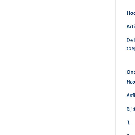
Hoo
Art
De 
toe
Ond
Hoof
Arti
Bij 
1.