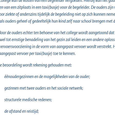
college kan de kosten van een begeleider vergoeden. Hierbij kan het ga
len van een zitplaats in een taxi(busje) voor de begeleider. De ouders zi
door ziekte of anderszins tijdelijk de begeleiding niet op zich kunnen neme
als ouders geheel of gedeeltelijk hun kind zelf naar school brengen met de
door de ouders echter ten behoeve van het college wordt aangetoond dat 
wel tot ernstige benadeling van het gezin zal leiden en een andere oplossi
vervoersvoorziening in de vorm van aangepast vervoer wordt verstrekt. He
angepast vervoer per taxi(busje) toe te kennen.
de beoordeling wordt rekening gehouden met:
éénoudergezinnen en de mogelijkheden van de ouder;
gezinnen met twee ouders en het sociale netwerk;
structurele medische redenen;
de afstand en reistijd;