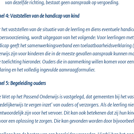
van dezelfde richting, bestaat geen aanspraak op vergoeding.
kel 4: Vaststellen van de handicap van kind
 het vaststellen van de situatie van de leerling en diens eventuele handic
oersvoorziening, wordt uitgegaan van het volgende: Voor leerlingen met e
icap geeft het samenwerkingsverband een toelaatbaarheidsverklaring (TL
rwijs zijn voor kinderen die in de meeste gevallen aanspraak kunnen m
e toelichting hieronder. Ouders die in aanmerking willen komen voor ee
laring en het volledig ingevulde aanvraagformulier.
kel 5: Begeleiding ouders
e Wet op het Passend Onderwijs is vastgelegd, dat gemeenten bij het va
redelijkerwijs te vergen inzet’ van ouders of verzorgers. Als de leerling ni
ntwoordelijk zijn voor het vervoer. Dit kan ook betekenen dat zij hun kin
 voor een oplossing te zorgen. Die kan gevonden worden door bijvoorbeeld