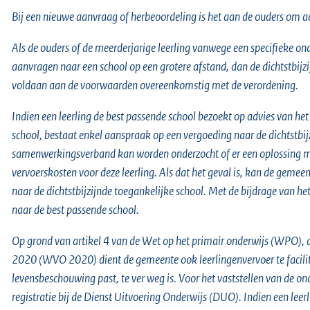
Bij een nieuwe aanvraag of herbeoordeling is het aan de ouders om aa
Als de ouders of de meerderjarige leerling vanwege een specifieke on
aanvragen naar een school op een grotere afstand, dan de dichtstbijzi
voldaan aan de voorwaarden overeenkomstig met de verordening.
Indien een leerling de best passende school bezoekt op advies van he
school, bestaat enkel aanspraak op een vergoeding naar de dichtstbijz
samenwerkingsverband kan worden onderzocht of er een oplossing mo
vervoerskosten voor deze leerling. Als dat het geval is, kan de gemeen
naar de dichtstbijzijnde toegankelijke school. Met de bijdrage va
naar de best passende school.
Op grond van artikel 4 van de Wet op het primair onderwijs (WPO), 
2020 (WVO 2020) dient de gemeente ook leerlingenvervoer te faciliter
levensbeschouwing past, te ver weg is. Voor het vaststellen van de 
registratie bij de Dienst Uitvoering Onderwijs (DUO). Indien een leerl