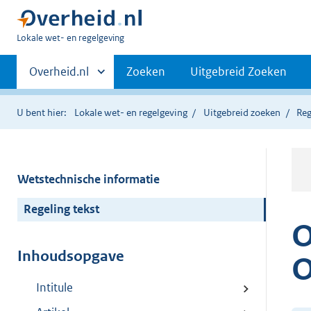
U
Lokale wet- en regelgeving
bent
Primaire
hier:
Andere
Overheid.nl
Zoeken
Uitgebreid Zoeken
sites
navigatie
binnen
U bent hier:
Lokale wet- en regelgeving
Uitgebreid zoeken
Reg
Wetstechnische informatie
Regeling tekst
O
Inhoudsopgave
O
Intitule