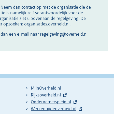
s? Neem dan contact op met de organisatie die de
ie is namelijk zelf verantwoordelijk voor de
ganisatie ziet u bovenaan de regelgeving. De
ier opzoeken:
organisaties.overheid.nl
.
r dan een e-mail naar
regelgeving@overheid.nl
MijnOverheid.nl
E
Rijksoverheid.nl
x
E
Ondernemersplein.nl
t
x
E
Werkenbijdeoverheid.nl