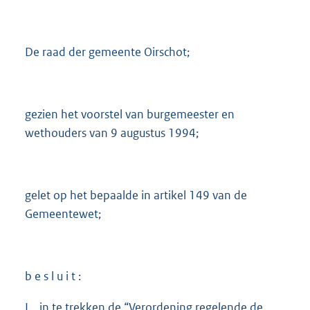
De raad der gemeente Oirschot;
gezien het voorstel van burgemeester en
wethouders van 9 augustus 1994;
gelet op het bepaalde in artikel 149 van de
Gemeentewet;
b e s l u i t :
I in te trekken de “Verordening regelende de