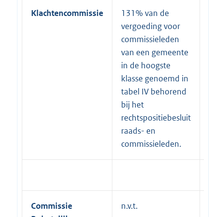
Klachtencommissie
131% van de
1
vergoeding voor
ve
commissieleden
c
van een gemeente
v
in de hoogste
in
klasse genoemd in
kl
tabel IV behorend
ta
bij het
bi
rechtspositiebesluit
re
raads- en
ra
commissieleden.
co
Commissie
n.v.t.
1