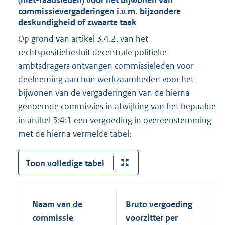
(niet-raadsleden) voor het bijwonen van
commissievergaderingen i.v.m. bijzondere
deskundigheid of zwaarte taak
Op grond van artikel 3.4.2. van het
rechtspositiebesluit decentrale politieke
ambtsdragers ontvangen commissieleden voor
deelneming aan hun werkzaamheden voor het
bijwonen van de vergaderingen van de hierna
genoemde commissies in afwijking van het bepaalde
in artikel 3:4:1 een vergoeding in overeenstemming
met de hierna vermelde tabel:
Toon volledige tabel
Naam van de
Bruto vergoeding
Br
commissie
voorzitter per
ov