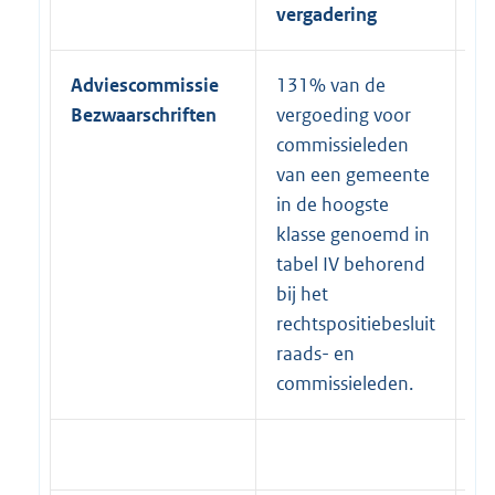
vergadering
ve
Adviescommissie
131% van de
1
Bezwaarschriften
vergoeding voor
ve
commissieleden
c
van een gemeente
v
in de hoogste
in
klasse genoemd in
kl
tabel IV behorend
ta
bij het
bi
rechtspositiebesluit
re
raads- en
ra
commissieleden.
co