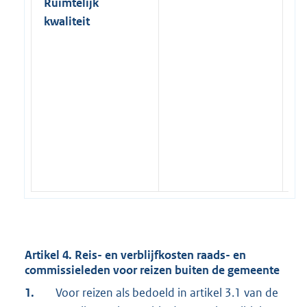
Ruimtelijk
ve
kwaliteit
c
v
in
kl
ta
bi
re
ra
c
Artikel 4. Reis- en verblijfkosten raads- en
commissieleden voor reizen buiten de gemeente
1.
Voor reizen als bedoeld in artikel 3.1 van de