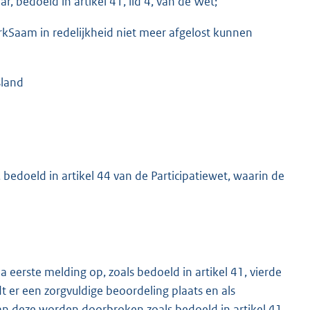
, bedoeld in artikel 41, lid 4, van de Wet;
kSaam in redelijkheid niet meer afgelost kunnen
sland
edoeld in artikel 44 van de Participatiewet, waarin de
eerste melding op, zoals bedoeld in artikel 41, vierde
dt er een zorgvuldige beoordeling plaats en als
kan deze worden doorbroken zoals bedoeld in artikel 41,