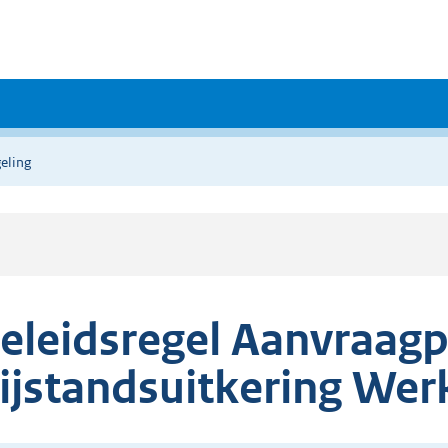
eling
eleidsregel Aanvraag
ijstandsuitkering We