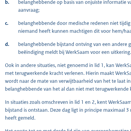
b.
belanghebbende op basis van onjuiste informatie 
aanvraag;
c.
belanghebbende door medische redenen niet tijdi
niemand heeft kunnen machtigen dit voor hem/haar
d.
belanghebbende bijstand ontving van een andere 
beëindiging meldt bij WerkSaam voor een uitkering
Ook in andere situaties, niet genoemd in lid 1, kan Werk
met terugwerkende kracht verlenen. Hierin maakt WerkSa
wordt naar de mate van verwijtbaarheid van het te laat 
belanghebbende van het al dan niet met terugwerkend
In situaties zoals omschreven in lid 1 en 2, kent WerkSaa
bijstand is ontstaan. Deze dag ligt in principe maximaa
heeft gemeld.
Het eerste tot en met derde lid zijn van overeenkomstige