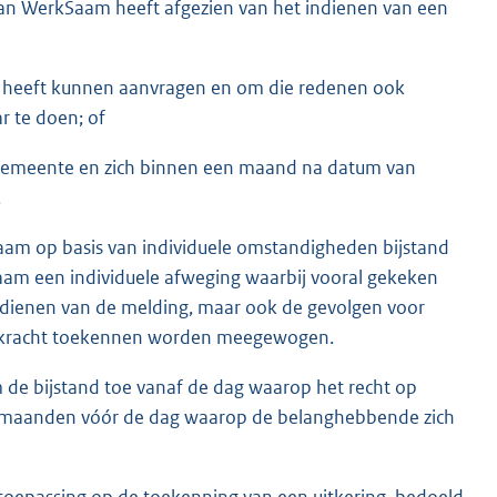
van WerkSaam heeft afgezien van het indienen van een
g heeft kunnen aanvragen en om die redenen ook
 te doen; of
gemeente en zich binnen een maand na datum van
.
Saam op basis van individuele omstandigheden bijstand
am een individuele afweging waarbij vooral gekeken
indienen van de melding, maar ook de gevolgen voor
e kracht toekennen worden meegewogen.
m de bijstand toe vanaf de dag waarop het recht op
l 3 maanden vóór de dag waarop de belanghebbende zich
 toepassing op de toekenning van een uitkering, bedoeld