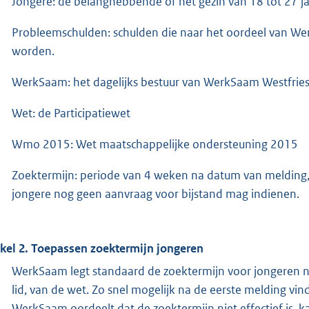
Jongere: de belanghebbende of het gezin van 18 tot 27 jaar
Probleemschulden: schulden die naar het oordeel van Wer
worden.
WerkSaam: het dagelijks bestuur van WerkSaam Westfrie
Wet: de Participatiewet
Wmo 2015: Wet maatschappelijke ondersteuning 2015
Zoektermijn: periode van 4 weken na datum van melding, b
jongere nog geen aanvraag voor bijstand mag indienen.
ikel 2. Toepassen zoektermijn jongeren
WerkSaam legt standaard de zoektermijn voor jongeren na 
lid, van de wet. Zo snel mogelijk na de eerste melding vin
WerkSaam oordeelt dat de zoektermijn niet effectief is, 