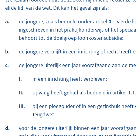
elfde lid, van de wet. Dit kan het geval zijn als:
a.
de jongere, zoals bedoeld onder artikel 41, vierde l
ingeschreven in het praktijkonderwijs of het specia
behoort tot de doelgroep loonkostensubsidie;
b.
de jongere verblijft in een inrichting of recht heef
c.
de jongere uiterlijk een jaar voorafgaand aan de me
I.
in een inrichting heeft verbleven;
II.
opvang heeft gehad als bedoeld in artikel 1.
III.
bij een pleegouder of in een gezinshuis heeft v
Jeugdwet.
d.
voor de jongere uiterlijk binnen een jaar voorafg