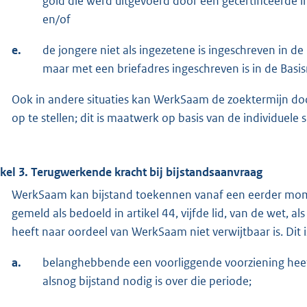
gold die werd uitgevoerd door een gecertificeerde in
en/of
e.
de jongere niet als ingezetene is ingeschreven in d
maar met een briefadres ingeschreven is in de Basis
Ook in andere situaties kan WerkSaam de zoektermijn doorb
op te stellen; dit is maatwerk op basis van de individuele s
ikel 3. Terugwerkende kracht bij bijstandsaanvraag
WerkSaam kan bijstand toekennen vanaf een eerder mom
gemeld als bedoeld in artikel 44, vijfde lid, van de wet, 
heeft naar oordeel van WerkSaam niet verwijtbaar is. Dit i
a.
belanghebbende een voorliggende voorziening hee
alsnog bijstand nodig is over die periode;