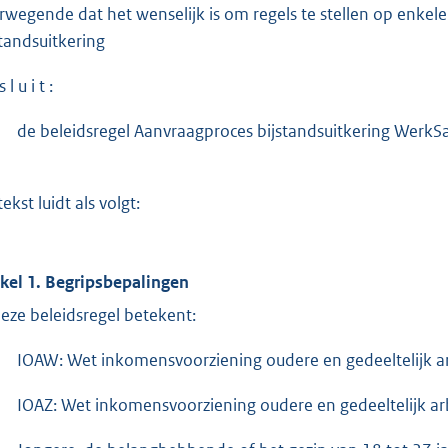
rwegende dat het wenselijk is om regels te stellen op enk
standsuitkering
 l u i t :
de beleidsregel Aanvraagproces bijstandsuitkering WerkSa
ekst luidt als volgt:
ikel 1. Begripsbepalingen
deze beleidsregel betekent:
IOAW: Wet inkomensvoorziening oudere en gedeeltelijk 
IOAZ: Wet inkomensvoorziening oudere en gedeeltelijk ar