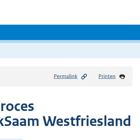
Permalink
Printen
proces
rkSaam Westfriesland