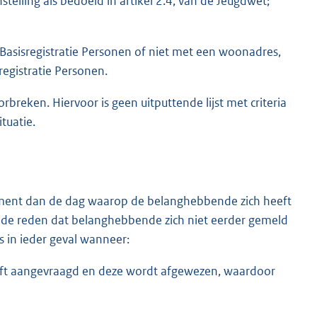
stelling als bedoeld in artikel 2.4, van de Jeugdwet;
e Basisregistratie Personen of niet met een woonadres,
registratie Personen.
reken. Hiervoor is geen uitputtende lijst met criteria
ituatie.
ent dan de dag waarop de belanghebbende zich heeft
als de reden dat belanghebbende zich niet eerder gemeld
s in ieder geval wanneer:
ft aangevraagd en deze wordt afgewezen, waardoor