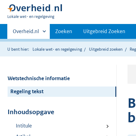
U
Lokale wet- en regelgeving
bent
Primaire
hier:
Andere
Overheid.nl
Zoeken
Uitgebreid Zoeken
sites
navigatie
binnen
U bent hier:
Lokale wet- en regelgeving
Uitgebreid zoeken
Reg
Wetstechnische informatie
Regeling tekst
B
Inhoudsopgave
b
Intitule