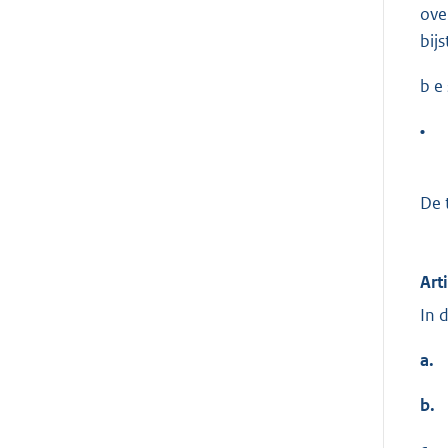
ove
bij
b e s
•
De t
Art
In 
a.
b.