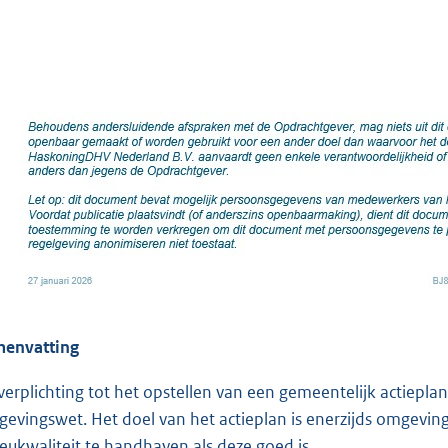
envatting
verplichting tot het opstellen van een gemeentelijk actieplan
evingswet. Het doel van het actieplan is enerzijds omgevin
ieukwaliteit te handhaven als deze goed is.