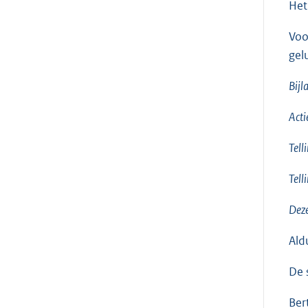
Het
Voo
gel
Bijl
Act
Tel
Tell
Deze
Ald
De 
Ber