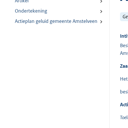
Artikel
Ondertekening
Ge
Actieplan geluid gemeente Amstelveen
Inti
Bes
Ams
Za
Het
besl
Act
Toel