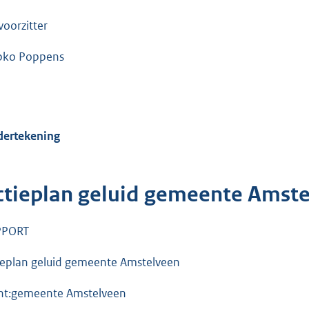
voorzitter
pko Poppens
ertekening
ctieplan geluid gemeente Amst
PPORT
ieplan geluid gemeente Amstelveen
nt:gemeente Amstelveen