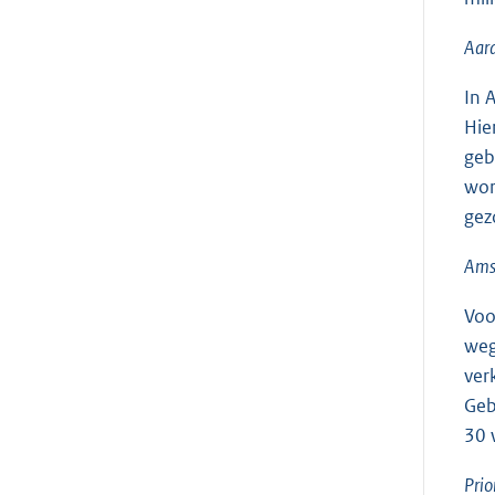
Aar
In 
Hie
geb
wor
gez
Ams
Voo
weg
ver
Geb
30 
Prio