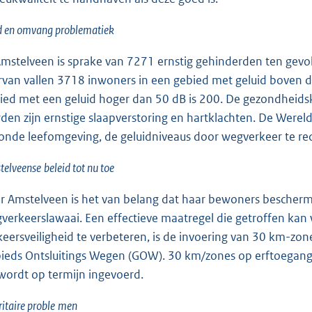
d en omvang problematiek
Amstelveen is sprake van 7271 ernstig gehinderden ten gev
rvan vallen 3718 inwoners in een gebied met geluid boven de
ied met een geluid hoger dan 50 dB is 200. De gezondheids
den zijn ernstige slaapverstoring en hartklachten. De Werel
onde leefomgeving, de geluidniveaus door wegverkeer te red
telveense
beleid tot nu toe
r Amstelveen is het van belang dat haar bewoners beschermd
verkeerslawaai. Een effectieve maatregel die getroffen ka
keersveiligheid te verbeteren, is de invoering van 30 km-
ieds Ontsluitings Wegen (GOW). 30 km/zones op erftoegang
wordt op termijn ingevoerd.
ritaire proble
men