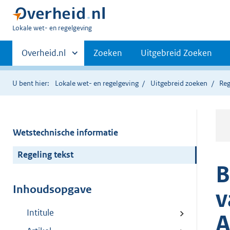
U
Lokale wet- en regelgeving
bent
Primaire
hier:
Andere
Overheid.nl
Zoeken
Uitgebreid Zoeken
sites
navigatie
binnen
U bent hier:
Lokale wet- en regelgeving
Uitgebreid zoeken
Reg
Wetstechnische informatie
Regeling tekst
B
Inhoudsopgave
v
Intitule
A