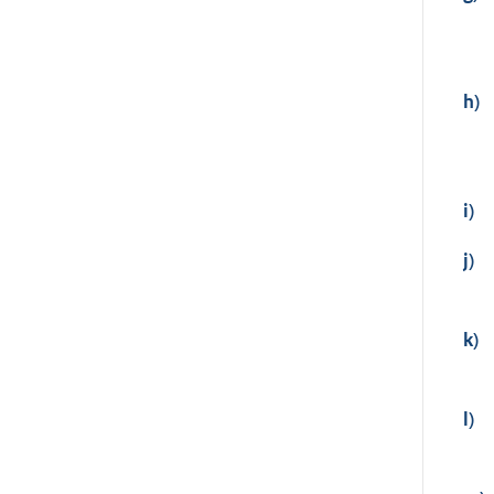
h)
i)
j)
k)
l)