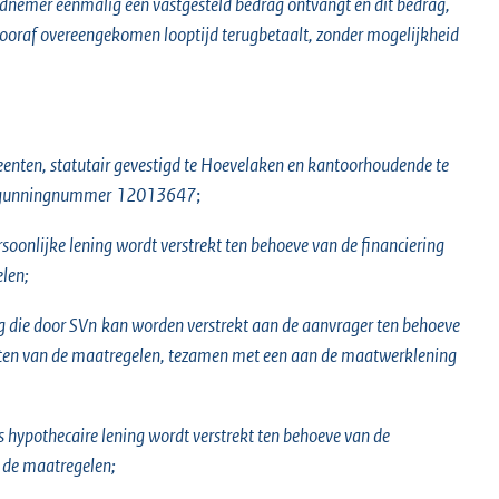
ldnemer eenmalig een vastgesteld bedrag ontvangt en dit bedrag,
vooraf overeengekomen looptijd terugbetaalt, zonder mogelijkheid
enten, statutair gevestigd te Hoevelaken en kantoorhoudende te
gunningnummer
12013647
;
rsoonlijke lening wordt verstrekt ten behoeve van de financiering
elen;
g die door
SVn
kan worden verstrekt aan de aanvrager ten behoeve
osten van de maatregelen, tezamen met een aan de maatwerklening
ls hypothecaire lening wordt verstrekt ten behoeve van de
n de maatregelen;