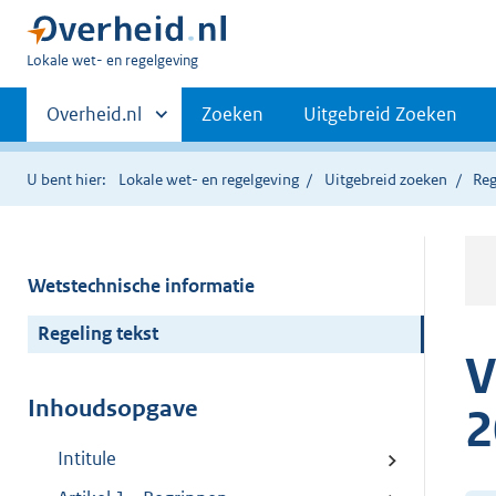
U
Lokale wet- en regelgeving
bent
Primaire
hier:
Andere
Overheid.nl
Zoeken
Uitgebreid Zoeken
sites
navigatie
binnen
U bent hier:
Lokale wet- en regelgeving
Uitgebreid zoeken
Reg
Wetstechnische informatie
Regeling tekst
V
Inhoudsopgave
2
Intitule