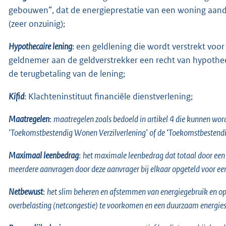
gebouwen”, dat de energieprestatie van een woning aandu
(zeer onzuinig);
Hypothecaire lening
: een geldlening die wordt verstrekt voo
geldnemer aan de geldverstrekker een recht van hypothee
de terugbetaling van de lening;
Kifid
: Klachteninstituut financiële dienstverlening;
Maatregelen
:
maatregelen zoals bedoeld in artikel 4 die kunnen wo
‘Toekomstbestendig Wonen Verzilverlening’ of de ‘Toekomstbesten
Maximaal leenbedrag
:
het maximale leenbedrag dat totaal door een
meerdere aanvragen door deze aanvrager bij elkaar opgeteld voor ee
Netbewust
:
het slim beheren en afstemmen van energiegebruik en opw
overbelasting (netcongestie) te voorkomen en een duurzaam energies