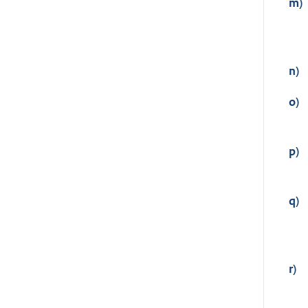
m)
n)
o)
p)
q)
r)