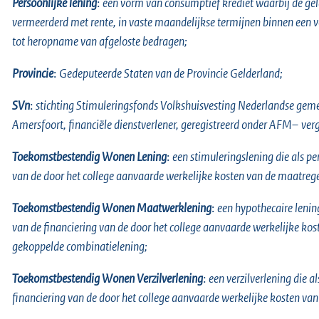
Persoonlijke lening
:
een vorm van consumptief krediet waarbij de ge
vermeerderd met rente, in vaste maandelijkse termijnen binnen een 
tot heropname van afgeloste bedragen;
Provincie
:
Gedeputeerde Staten van de Provincie Gelderland;
SVn
:
stichting Stimuleringsfonds Volkshuisvesting Nederlandse geme
Amersfoort, financiële dienstverlener, geregistreerd onder AFM–
ver
Toekomstbestendig Wonen Lening
:
een stimuleringslening die als pe
van de door het college aanvaarde werkelijke kosten van de maatreg
Toekomstbestendig Wonen Maatwerklening
:
een hypothecaire lenin
van de financiering van de door het college aanvaarde werkelijke k
gekoppelde combinatielening;
Toekomstbestendig Wonen Verzilverlening
:
een verzilverlening die a
financiering van de door het college aanvaarde werkelijke kosten va