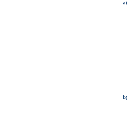
a)
b)