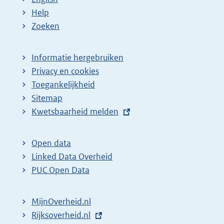
Help
Zoeken
Informatie hergebruiken
Privacy en cookies
Toegankelijkheid
Sitemap
E
Kwetsbaarheid melden
x
t
Open data
e
Linked Data Overheid
r
PUC Open Data
n
e
MijnOverheid.nl
l
E
Rijksoverheid.nl
i