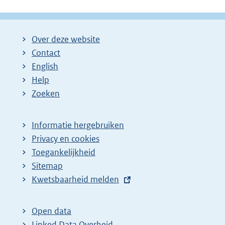
Over deze website
Contact
English
Help
Zoeken
Informatie hergebruiken
Privacy en cookies
Toegankelijkheid
Sitemap
E
Kwetsbaarheid melden
x
t
Open data
e
Linked Data Overheid