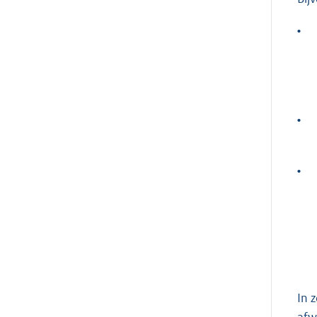
•
•
•
In 
afw