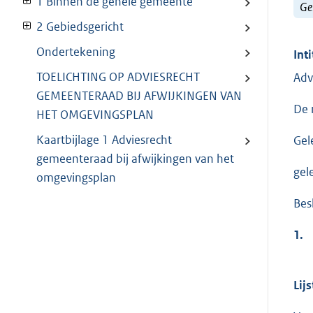
1 Binnen de gehele gemeente
Ge
2 Gebiedsgericht
Ondertekening
Inti
TOELICHTING OP ADVIESRECHT
Adv
GEMEENTERAAD BIJ AFWIJKINGEN VAN
De 
HET OMGEVINGSPLAN
Kaartbijlage 1 Adviesrecht
Gel
gemeenteraad bij afwijkingen van het
gel
omgevingsplan
Besl
1.
Lij