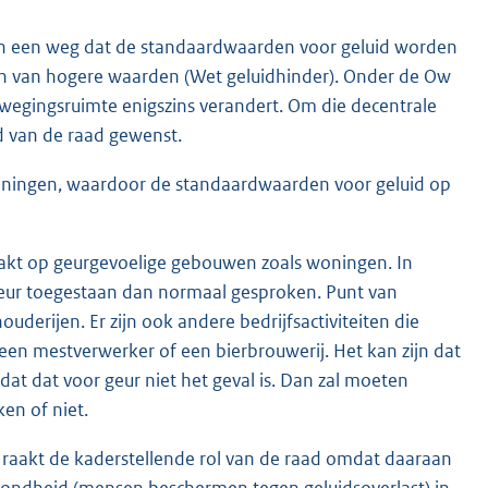
an een weg dat de standaardwaarden voor geluid worden
en van hogere waarden (Wet geluidhinder). Onder de Ow
fwegingsruimte enigszins verandert. Om die decentrale
d van de raad gewenst.
woningen, waardoor de standaardwaarden voor geluid op
zaakt op geurgevoelige gebouwen zoals woningen. In
geur toegestaan dan normaal gesproken. Punt van
uderijen. Er zijn ook andere bedrijfsactiviteiten die
en mestverwerker of een bierbrouwerij. Het kan zijn dat
t dat voor geur niet het geval is. Dan zal moeten
n of niet.
e raakt de kaderstellende rol van de raad omdat daaraan
zondheid (mensen beschermen tegen geluidsoverlast) in