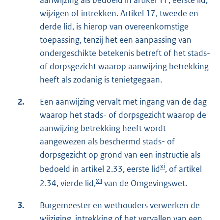
aanwijzing als bedoeld in artikel 17, eerste lid,
wijzigen of intrekken. Artikel 17, tweede en
derde lid, is hierop van overeenkomstige
toepassing, tenzij het een aanpassing van
ondergeschikte betekenis betreft of het stads-
of dorpsgezicht waarop aanwijzing betrekking
heeft als zodanig is tenietgegaan.
2.
Een aanwijzing vervalt met ingang van de dag
waarop het stads- of dorpsgezicht waarop de
aanwijzing betrekking heeft wordt
aangewezen als beschermd stads- of
dorpsgezicht op grond van een instructie als
xi
bedoeld in artikel 2.33, eerste lid
, of artikel
xii
2.34, vierde lid,
van de Omgevingswet.
3.
Burgemeester en wethouders verwerken de
wijziging, intrekking of het vervallen van een