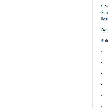
Sin
Eur
lid
De 
Bui
•
•
•
•
•
•