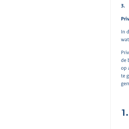
3.
Pri
In 
wat
Pri
de 
op 
te 
gem
1