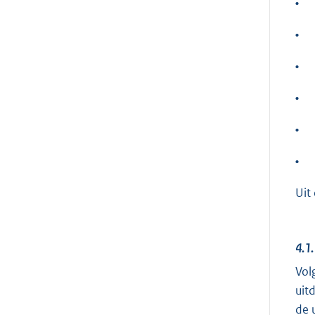
•
•
•
•
•
•
Uit
4.1
Vol
uit
de 