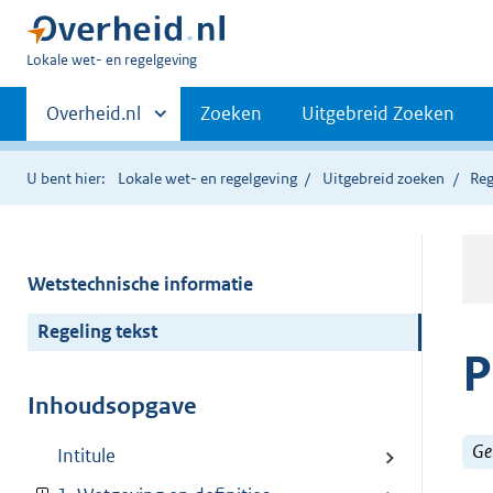
U
Lokale wet- en regelgeving
bent
Primaire
hier:
Andere
Overheid.nl
Zoeken
Uitgebreid Zoeken
sites
navigatie
binnen
U bent hier:
Lokale wet- en regelgeving
Uitgebreid zoeken
Reg
Wetstechnische informatie
Regeling tekst
P
Inhoudsopgave
Ge
Intitule