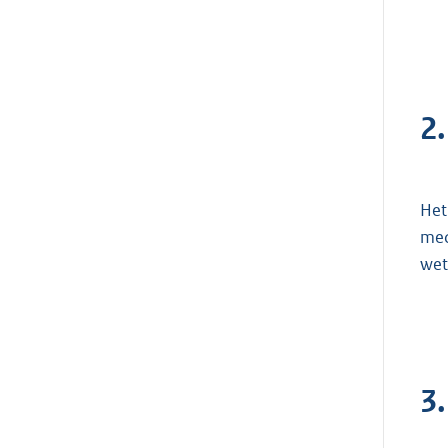
2
Het
med
wet
3