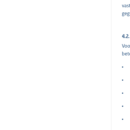
vas
geg
4.2
Voo
bet
•
•
•
•
•