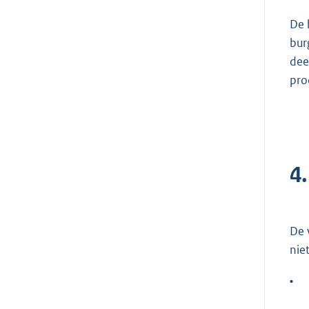
De 
bur
dee
pro
4.
De 
nie
•