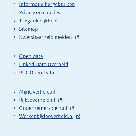
Informatie hergebruiken
Privacy en cookies
Toegankelijkheid
Sitemap
E
Kwetsbaarheid melden
x
t
Open data
e
Linked Data Overheid
r
PUC Open Data
n
e
MijnOverheid.nl
l
E
Rijksoverheid.nl
i
x
E
Ondernemersplein.nl
n
t
x
E
Werkenbijdeoverheid.nl
k
e
t
x
:
r
e
t