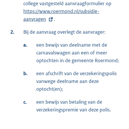
college vastgesteld aanvraagformulier op
E
https://www.roermond.nl/subsidie-
x
aanvragen
.
t
e
2.
Bij de aanvraag overlegt de aanvrager:
r
n
a.
een bewijs van deelname met de
e
carnavalswagen aan een of meer
l
optochten in de gemeente Roermond;
i
b.
een afschrift van de verzekeringspolis
n
vanwege deelname aan deze
k
optocht(en);
:
c.
een bewijs van betaling van de
verzekeringspremie van deze polis.