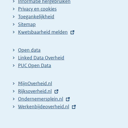
Informatie hergebruiken
Privacy en cookies
Toegankelijkheid
Sitemap
E
Kwetsbaarheid melden
x
t
Open data
e
Linked Data Overheid
r
PUC Open Data
n
e
MijnOverheid.nl
l
E
Rijksoverheid.nl
i
x
E
Ondernemersplein.nl
n
t
x
E
Werkenbijdeoverheid.nl
k
e
t
x
:
r
e
t