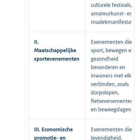
culturele festivals,
amateurkunst- en
muziekmanifestaties
II.
Evenementen die
Maatschappelijke
sport, bewegen en
sportevenementen
gezondheid
bevorderen en
inwoners met elkaar
verbinden, zoals
dorpslopen,
fietsevenementen
en beweegdagen.
III. Economische
Evenementen die de
promotie- en
levendigheid,