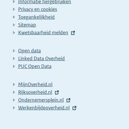
Informatie hergebruiken
Privacy en cookies
Toegankelijkheid
Sitemap
E
Kwetsbaarheid melden
x
t
Open data
e
Linked Data Overheid
r
PUC Open Data
n
e
MijnOverheid.nl
l
E
Rijksoverheid.nl
i
x
E
Ondernemersplein.nl
n
t
x
E
Werkenbijdeoverheid.nl
k
e
t
x
:
r
e
t